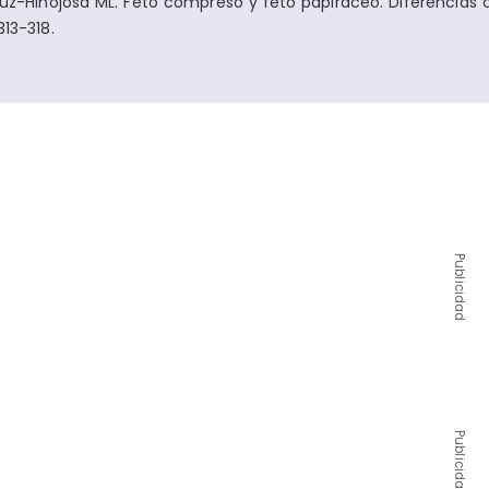
z-Hinojosa ML. Feto compreso y feto papiráceo. Diferencias cl
313-318.
Publicidad
Publicidad