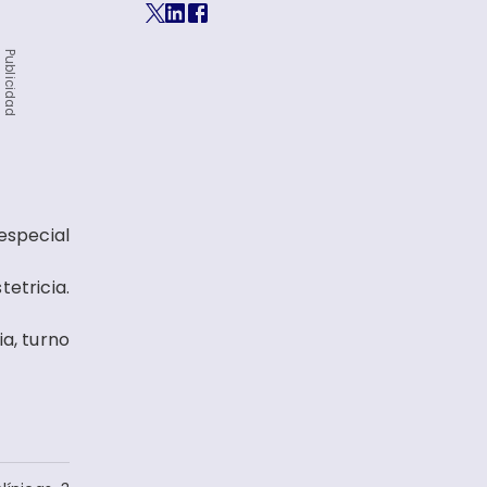
Publicidad
especial
tetricia.
ia, turno