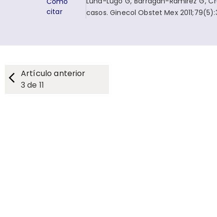
Luna-Lugo G, Barragán-Ramirez G, Cru
Cómo
citar
casos. Ginecol Obstet Mex 2011;79(5):
Artículo anterior
3
de
11