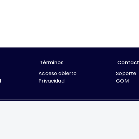
Términos
Contac
Acceso abierto
Soporte
l
Privacidad
GOM
que lo contrario, el contenido de este sitio se encuentra bajo
rcial 4.0 International