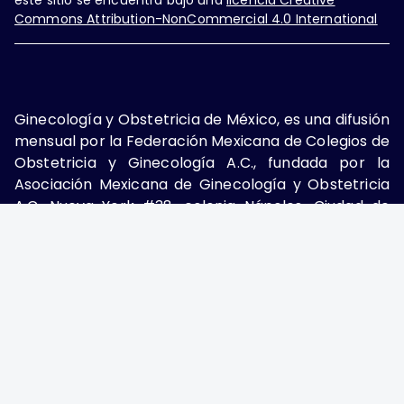
este sitio se encuentra bajo una
licencia Creative
Commons Attribution-NonCommercial 4.0 International
Ginecología y Obstetricia de México, es una difusión
mensual por la Federación Mexicana de Colegios de
Obstetricia y Ginecología A.C., fundada por la
Asociación Mexicana de Ginecología y Obstetricia
A.C. Nueva York #38, colonia Nápoles, Ciudad de
México, Delegación Benito Juárez, CP 03810.
Teléfono: 5689-4320,
https://ginecologiayobstetricia.org.mx/,
enieto@enieto.mx. Editor responsable: Enrique
Nieto Ramírez. Reserva de derecho al uso exclusivo:
04-2017-080418390200-203. ISSN Electrónico:
2594-2034 ambos otorgados por el Instituto
Nacional de Derechos de Autor. Encargado de la
última actualización: Edición y Farmacia S.A. de C.V.