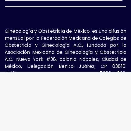
Ginecología y Obstetricia de México, es una difusión
mensual por la Federación Mexicana de Colegios de
Obstetricia y Ginecología A.C., fundada por la
Asociación Mexicana de Ginecología y Obstetricia
A.C. Nueva York #38, colonia Nápoles, Ciudad de
México, Delegación Benito Juárez, CP 03810.
Teléfono: 5689-4320,
https://ginecologiayobstetricia.org.mx/,
enieto@enieto.mx. Editor responsable: Enrique
Nieto Ramírez. Reserva de derecho al uso exclusivo:
04-2017-080418390200-203. ISSN Electrónico:
2594-2034 ambos otorgados por el Instituto
Nacional de Derechos de Autor. Encargado de la
última actualización: Edición y Farmacia S.A. de C.V.
(Nieto Editores), 2025.