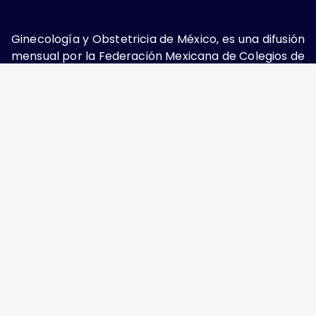
Ginecología y Obstetricia de México, es una difusión
mensual por la Federación Mexicana de Colegios de
Obstetricia y Ginecología A.C., fundada por la
Asociación Mexicana de Ginecología y Obstetricia
A.C. Nueva York #38, colonia Nápoles, Ciudad de
México, Delegación Benito Juárez, CP 03810.
Teléfono: 5689-4320,
https://ginecologiayobstetricia.org.mx/,
enieto@enieto.mx. Editor responsable: Enrique
Nieto Ramírez. Reserva de derecho al uso exclusivo:
04-2017-080418390200-203. ISSN Electrónico:
2594-2034 ambos otorgados por el Instituto
Nacional de Derechos de Autor. Encargado de la
última actualización: Edición y Farmacia S.A. de C.V.
(Nieto Editores), 2025.