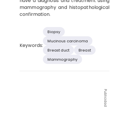
have a diagnosis and treatment using
mammography and histopathological
confirmation.
Biopsy
Mucinous carcinoma
Keywords:
Breast duct
Breast
Mammography
Publicidad