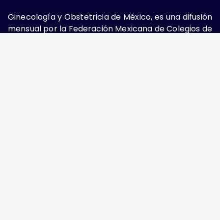
Ginecología y Obstetricia de México, es una difusión
mensual por la Federación Mexicana de Colegios de
Obstetricia y Ginecología A.C., fundada por la
Asociación Mexicana de Ginecología y Obstetricia
A.C. Nueva York #38, colonia Nápoles, Ciudad de
México, Delegación Benito Juárez, CP 03810.
Teléfono: 5689-4320,
https://ginecologiayobstetricia.org.mx/,
enieto@enieto.mx. Editor responsable: Enrique
Nieto Ramírez. Reserva de derecho al uso exclusivo:
04-2017-080418390200-203. ISSN Electrónico:
2594-2034 ambos otorgados por el Instituto
Nacional de Derechos de Autor. Encargado de la
última actualización: Edición y Farmacia S.A. de C.V.
(Nieto Editores), 2025.