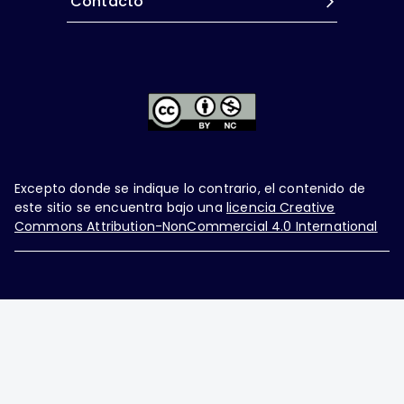
Contacto
Excepto donde se indique lo contrario, el contenido de
este sitio se encuentra bajo una
licencia Creative
Commons Attribution-NonCommercial 4.0 International
Ginecología y Obstetricia de México, es una difusión
mensual por la Federación Mexicana de Colegios de
Obstetricia y Ginecología A.C., fundada por la
Asociación Mexicana de Ginecología y Obstetricia