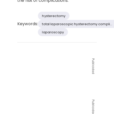
the risk of complications.
hysterectomy
Keywords:
total laparoscopic hysterectomy complica
laparoscopy
Publicidad
Publicidad