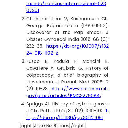
mundo/noticias-internacional-623
07261
Chandrasekhar V, Krishnamurti Ch.
George Papanicolaou (1883-1962):
Discoverer of the Pap Smear. J
Obstet Gynaecol India 2018; 68 (3):
232-35.
https://doi.org/10.1007/s132
24-018-1102-z
Fusco E, Padula F, Mancini E,
Cavaliere A, Grubisic G. History of
colposcopy: a brief biography of
Hinselmann. J Prenat Med 2008; 2
(2): 19-23.
https://www.ncbi.nlm.nih.
gov/pmc/articles/PMC3279084
/
Spriggs AI. History of cytodiagnosis.
J Clin Pathol 1977; 30 (12): 1091-102.
h
ttps://doi.org/10.1136/jcp.30.12.1091
[right]José Niz Ramos[/right]