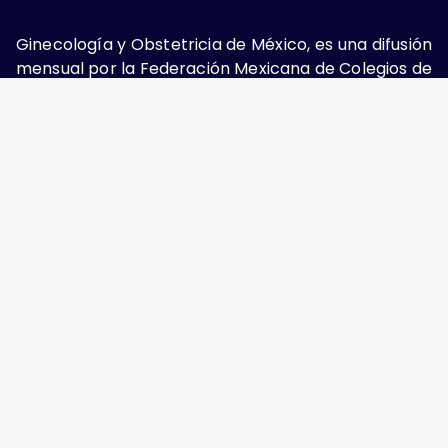
Ginecología y Obstetricia de México, es una difusión
mensual por la Federación Mexicana de Colegios de
Obstetricia y Ginecología A.C., fundada por la
Asociación Mexicana de Ginecología y Obstetricia
A.C. Nueva York #38, colonia Nápoles, Ciudad de
México, Delegación Benito Juárez, CP 03810.
Teléfono: 5689-4320,
https://ginecologiayobstetricia.org.mx/,
enieto@enieto.mx. Editor responsable: Enrique
Nieto Ramírez. Reserva de derecho al uso exclusivo:
04-2017-080418390200-203. ISSN Electrónico:
2594-2034 ambos otorgados por el Instituto
Nacional de Derechos de Autor. Encargado de la
última actualización: Edición y Farmacia S.A. de C.V.
(Nieto Editores), 2025.