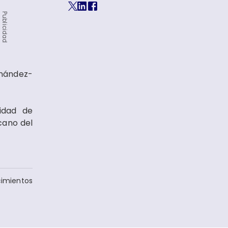
Publicidad
rnández-
nidad de
cano del
imientos