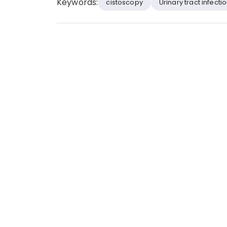
Keywords:
cistoscopy
Urinary tract infecti