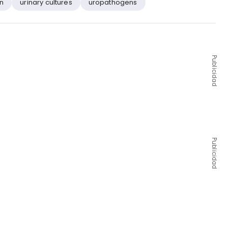
on
urinary cultures
uropathogens
Publicidad
Publicidad