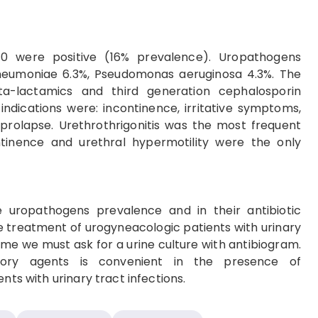
40 were positive (16% prevalence). Uropathogens
a pneumoniae 6.3%, Pseudomonas aeruginosa 4.3%. The
a-lactamics and third generation cephalosporin
ndications were: incontinence, irritative symptoms,
 prolapse. Urethrothrigonitis was the most frequent
ontinence and urethral hypermotility were the only
 uropathogens prevalence and in their antibiotic
he treatment of urogyneacologic patients with urinary
ome we must ask for a urine culture with antibiogram.
atory agents is convenient in the presence of
nts with urinary tract infections.