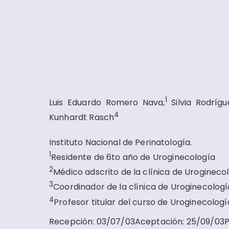
1
Luis Eduardo Romero Nava,
Silvia Rodríg
4
Kunhardt Rasch
Instituto Nacional de Perinatología.
1
Residente de 6to año de Uroginecología
2
Médico adscrito de la clínica de Urogineco
3
Coordinador de la clínica de Uroginecologí
4
Profesor titular del curso de Uroginecologí
Recepción
:
03/07/03
Aceptación
:
25/09/03
P