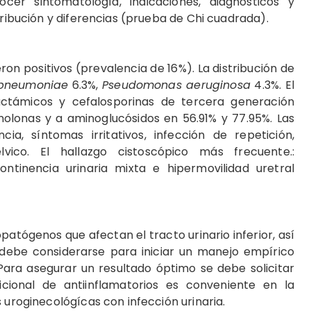
cer sintomatología, indicaciones, diagnósticos y
stribución y diferencias (prueba de Chi cuadrada).
ron positivos (prevalencia de 16%). La distribución de
a pneumoniae
6.3%,
Pseudomonas aeruginosa
4.3%. El
actámicos y cefalosporinas de tercera generación
inolonas y a aminoglucósidos en 56.91% y 77.95%. Las
cia, síntomas irritativos, infección de repetición,
­vico. El hallazgo cistoscópico más frecuente.:
continencia urinaria mixta e hipermovilidad uretral
patógenos que afectan el tracto urinario inferior, así
o debe considerarse para iniciar un manejo empírico
 Para asegurar un resultado óptimo se debe solicitar
icional de antiinflamatorios es conveniente en la
s uroginecológícas con infección urinaria.