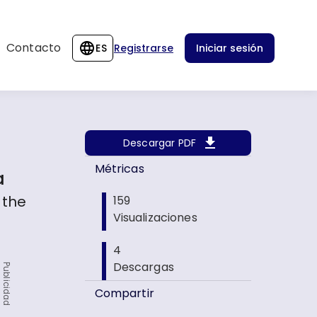
Contacto
ES
Registrarse
Iniciar sesión
Descargar PDF
Métricas
a
 the
159
Visualizaciones
4
Descargas
Publicidad
Compartir