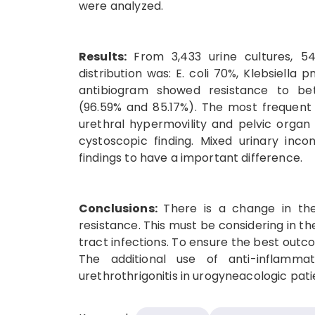
were analyzed.
Results:
From 3,433 urine cultures, 5
distribution was: E. coli 70%, Klebsiell
antibiogram showed resistance to bet
(96.59% and 85.17%). The most frequent i
urethral hypermovility and pelvic organ
cystoscopic finding. Mixed urinary inc
findings to have a important difference.
Conclusions:
There is a change in the
resistance. This must be considering in t
tract infections. To ensure the best outc
The additional use of anti-inflamm
urethrothrigonitis in urogyneacologic patie