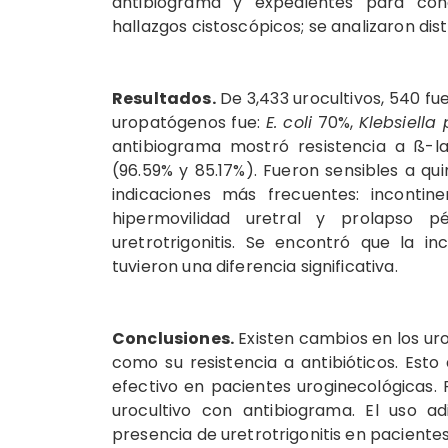
antibiogra­ma y expedientes para cono
hallazgos cistoscópi­cos; se analizaron di
Resultados.
De 3,433 urocultivos, 540 fue
uropatógenos fue:
E. coli
70%,
Klebsiell
antibiograma mostró resistencia a ß-l
(96.59% y 85.17%). Fueron sen­sibles a qu
indicaciones más frecuentes: incontinen
hipermovilidad uretral y prolapso pél
uretrotrigonitis. Se encontró que la in
tuvieron una diferencia significativa.
Conclusiones.
Exis­ten cambios en los uro
como su resistencia a antibióticos. Est
efectivo en pacientes uro­ginecológicas.
urocultivo con antibiograma. El uso ad
presencia de uretrotrigonitis en pacien­te