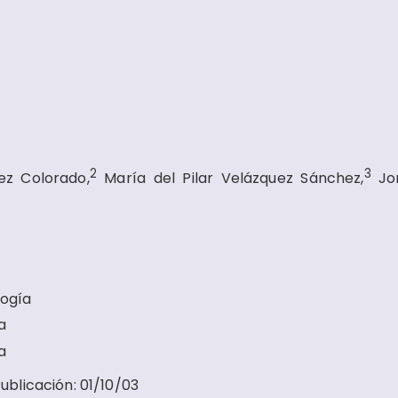
2
3
uez Colorado,
María del Pilar Velázquez Sánchez,
Jor
logía
a
a
ublicación
:
01/10/03