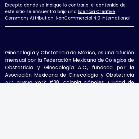
Excepto donde se indique lo contrario, el contenido de
este sitio se encuentra bajo una
licencia Creative
Commons Attribution-NonCommercial 4.0 International
Ginecología y Obstetricia de México, es una difusión
mensual por la Federación Mexicana de Colegios de
Obstetricia y Ginecología A.C., fundada por la
Asociación Mexicana de Ginecología y Obstetricia
A.C. Nueva York #38, colonia Nápoles, Ciudad de
México, Delegación Benito Juárez, CP 03810.
Teléfono: 5689-4320,
https://ginecologiayobstetricia.org.mx/,
enieto@enieto.mx. Editor responsable: Enrique
Nieto Ramírez. Reserva de derecho al uso exclusivo:
04-2017-080418390200-203. ISSN Electrónico:
2594-2034 ambos otorgados por el Instituto