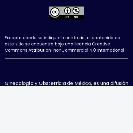
Excepto donde se indique lo contrario, el contenido de
este sitio se encuentra bajo una
licencia Creative
Commons Attribution-NonCommercial 4.0 International
Ginecología y Obstetricia de México, es una difusión
mensual por la Federación Mexicana de Colegios de
Obstetricia y Ginecología A.C., fundada por la
Asociación Mexicana de Ginecología y Obstetricia
A.C. Nueva York #38, colonia Nápoles, Ciudad de
México, Delegación Benito Juárez, CP 03810.
Teléfono: 5689-4320,