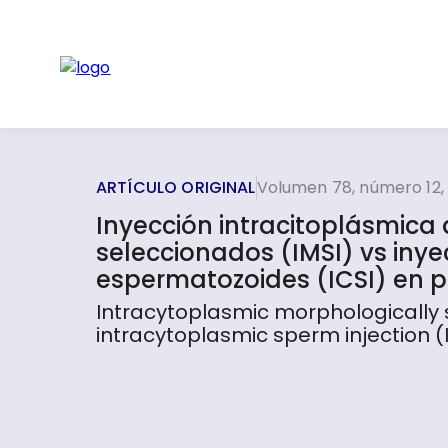
ARTÍCULO ORIGINAL
Volumen 78, número 12,
Inyección intracitoplásmic
seleccionados (IMSI) vs inye
espermatozoides (ICSI) en pa
Intracytoplasmic morphologically s
intracytoplasmic sperm injection (IC