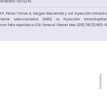
licación
:
01/12/10
 P, Pérez-Torres A, Vargas-Maciel MA y col. Inyección intracit
ente seleccionados (IMSI) vs inyección intracitoplá
on falla repetida a ICSI. Ginecol Obstet Mex 2010;78(12):652-6
Publicidad