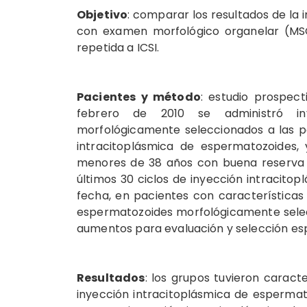
Objetivo
: comparar los resultados de la
con examen morfológico organelar (MSOM
repetida a ICSI.
Pacientes y método
: estudio prospect
febrero de 2010 se administró iny
morfológicamente seleccionados a las pa
intracitoplásmica de espermatozoides, 
menores de 38 años con buena reserva o
últimos 30 ciclos de inyección intracito
fecha, en pacientes con características c
espermatozoides morfológicamente selec
aumentos para evaluación y selección es
Resultados
: los grupos tuvieron caracte
inyección intracitoplásmica de esperma