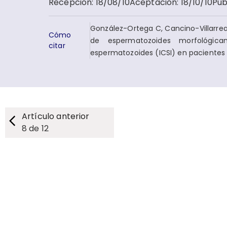
Recepción
:
18/08/10
Aceptación
:
18/10/10
Pub
González-Ortega C, Cancino-Villarreal
Cómo
de espermatozoides morfológicam
citar
espermatozoides (ICSI) en pacientes c
Artículo anterior
8
de
12