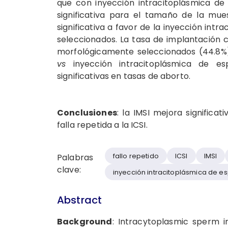
que con inyección intracitoplásmica d
significativa para el tamaño de la mue
significativa a favor de la inyección in
seleccionados. La tasa de implantación 
morfológicamente seleccionados (44.8%) 
vs
inyección intracitoplásmica de esp
significativas en tasas de aborto.
Conclusiones
: la IMSI mejora signific
falla repetida a la ICSI.
fallo repetido
ICSI
IMSI
Palabras
clave:
inyección intracitoplásmica de 
Abstract
Background
: Intracytoplasmic sperm in