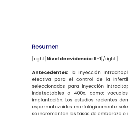
Resumen
[right]
Nivel de evidencia: II-1
[/right]
Antecedentes
: la inyección intracit
efectiva para el control de la infert
seleccionados para inyección intracito
indetectables a 400x, como: vacuola
implantación. Los estudios recientes de
espermatozoides morfológicamente selec
se incrementan las tasas de embarazo e im