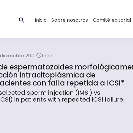
Inicio
Sobre nosotros
Comité editorial
 diciembre 2010
1 min
a de espermatozoides morfológicame
cción intracitoplásmica de
cientes con falla repetida a ICSI*
elected sperm injection (IMSI) vs
SI) in patients with repeated ICSI failure.