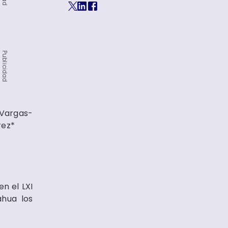
Publicidad
 Vargas-
rez*
n el LXI
ahua los