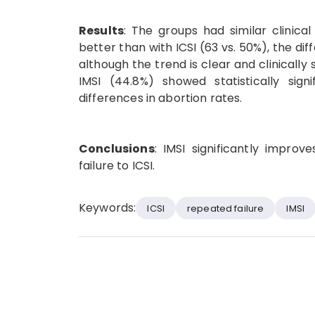
Results
: The groups had similar clinica
better than with ICSI (63 vs. 50%), the dif
although the trend is clear and clinically 
IMSI (44.8%) showed statistically signi
differences in abortion rates.
Conclusions
: IMSI significantly impro
failure to ICSI.
Keywords:
ICSI
repeated failure
IMSI