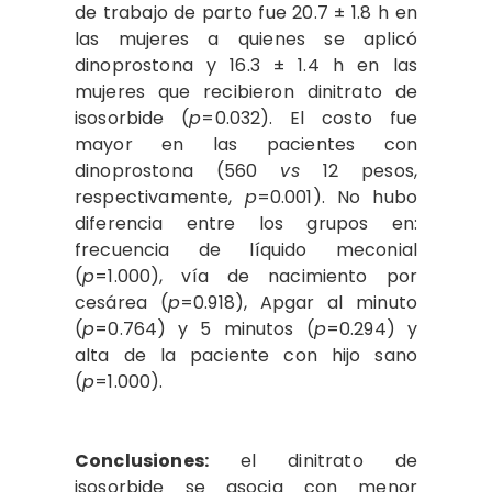
de trabajo de parto fue 20.7 ± 1.8 h en
las mujeres a quienes se aplicó
dinoprostona y 16.3 ± 1.4 h en las
mujeres que recibieron dinitrato de
isosorbide (
p
=0.032). El costo fue
mayor en las pacientes con
dinoprostona (560
vs
12 pesos,
respectivamente,
p
=0.001). No hubo
diferencia entre los grupos en:
frecuencia de líquido meconial
(
p
=1.000), vía de nacimiento por
cesárea (
p
=0.918), Apgar al minuto
(
p
=0.764) y 5 minutos (
p
=0.294) y
alta de la paciente con hijo sano
(
p
=1.000).
Conclusiones:
el dinitrato de
isosorbide se asocia con menor