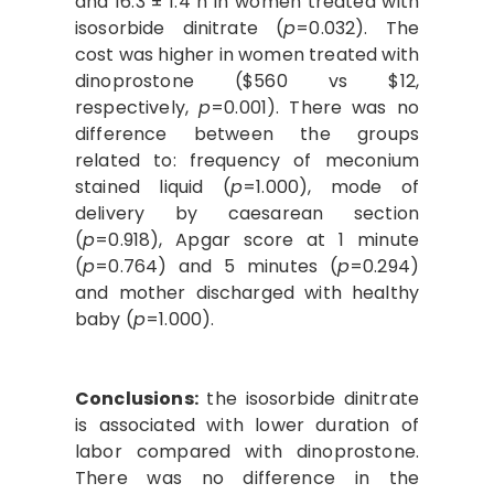
and 16.3 ± 1.4 h in women treated with
isosorbide dinitrate (
p
=0.032). The
cost was higher in women treated with
dinoprostone ($560 vs $12,
respectively,
p
=0.001). There was no
difference between the groups
related to: frequency of meconium
stained liquid (
p
=1.000), mode of
delivery by caesarean section
(
p
=0.918), Apgar score at 1 minute
(
p
=0.764) and 5 minutes (
p
=0.294)
and mother discharged with healthy
baby (
p
=1.000).
Conclusions:
the isosorbide dinitrate
is associated with lower duration of
labor compared with dinoprostone.
There was no difference in the