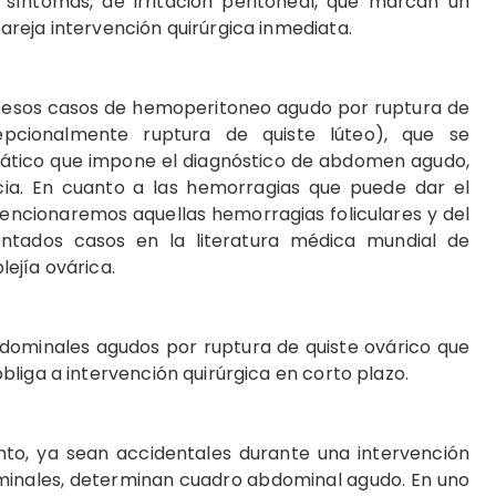
íntomas, de irritación peritoneal, que marcan un
reja intervención quirúrgica inmediata.
esos casos de hemoperitoneo agudo por ruptura de
cepcionalmente ruptura de quiste lúteo), que se
tico que impone el diagnóstico de abdomen agudo,
ia. En cuanto a las hemorragias que puede dar el
encionaremos aquellas hemorragias foliculares y del
ntados casos en la literatura médica mundial de
ejía ovárica.
dominales agudos por ruptura de quiste ovárico que
liga a intervención quirúrgica en corto plazo.
nto, ya sean accidentales durante una intervención
iminales, determinan cuadro abdominal agudo. En uno