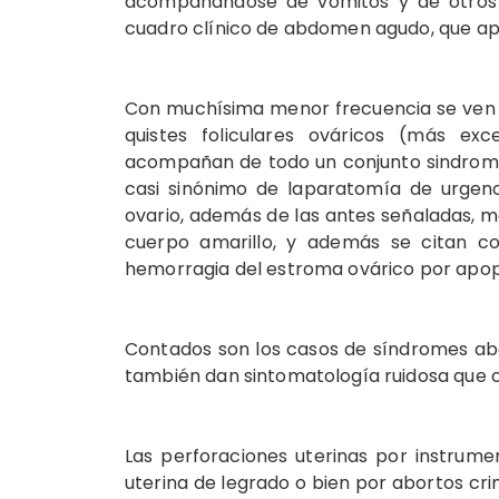
acompañándose de vómitos y de otros s
cuadro clínico de abdomen agudo, que apa
Con muchísima menor frecuencia se ven 
quistes foliculares ováricos (más ex
acompañan de todo un conjunto sindromá
casi sinónimo de laparatomía de urgenc
ovario, además de las antes señaladas, m
cuerpo amarillo, y además se citan co
hemorragia del estroma ovárico por apopl
Contados son los casos de síndromes ab
también dan sintomatología ruidosa que ob
Las perforaciones uterinas por instrume
uterina de legrado o bien por abortos cr