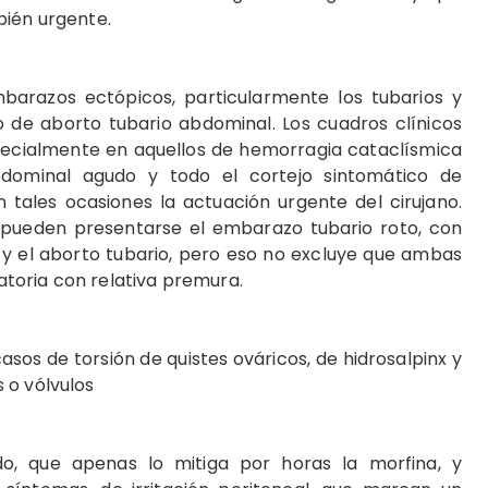
bién urgente.
arazos ectópicos, particularmente los tubarios y
 de aborto tubario abdominal. Los cuadros clínicos
pecialmente en aquellos de hemorragia cataclísmica
bdominal agudo y todo el cortejo sintomático de
 tales ocasiones la actuación urgente del cirujano.
ueden presentarse el embarazo tubario roto, con
y el aborto tubario, pero eso no excluye que ambas
toria con relativa premura.
os de torsión de quistes ováricos, de hidrosalpinx y
 o vólvulos
do, que apenas lo mitiga por horas la morfina, y