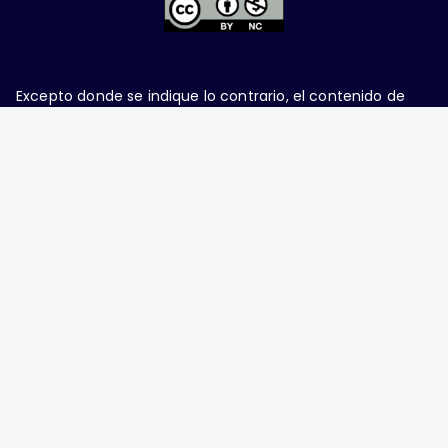
Excepto donde se indique lo contrario, el contenido de
este sitio se encuentra bajo una
licencia Creative
Commons Attribution-NonCommercial 4.0 International
Ginecología y Obstetricia de México, es una difusión
mensual por la Federación Mexicana de Colegios de
Obstetricia y Ginecología A.C., fundada por la
Asociación Mexicana de Ginecología y Obstetricia
A.C. Nueva York #38, colonia Nápoles, Ciudad de
México, Delegación Benito Juárez, CP 03810.
Teléfono: 5689-4320,
https://ginecologiayobstetricia.org.mx/,
enieto@enieto.mx. Editor responsable: Enrique