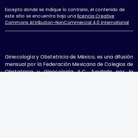
Excepto donde se indique lo contrario, el contenido de
este sitio se encuentra bajo una
licencia Creative
Commons Attribution-NonCommercial 4.0 International
Ginecología y Obstetricia de México, es una difusión
mensual por la Federación Mexicana de Colegios de
Obstetricia y Ginecología A.C., fundada por la
Asociación Mexicana de Ginecología y Obstetricia
A.C. Nueva York #38, colonia Nápoles, Ciudad de
México, Delegación Benito Juárez, CP 03810.
Teléfono: 5689-4320,
https://ginecologiayobstetricia.org.mx/,
enieto@enieto.mx. Editor responsable: Enrique
Nieto Ramírez. Reserva de derecho al uso exclusivo:
04-2017-080418390200-203. ISSN Electrónico: