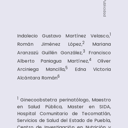
Publicidad
1
Indalecio Gustavo Martínez Velasco,
2
Román Jiménez López,
Mariana
3
Aranzazú Guillén González,
Francisco
4
Alberto Paniagua Martínez,
Oliver
5
Arciniega Mancilla,
Edna Victoria
6
Alcántara Román
1
Ginecoobstetra perinatólogo, Maestro
en Salud Pública, Master en SIDA,
Hospital Comunitario de Tecomatlán,
Servicios de Salud del Estado de Puebla,
Centro de Investigación en Nutrición y