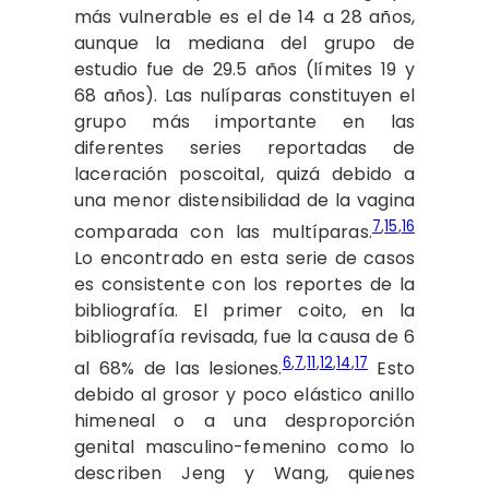
más vulnerable es el de 14 a 28 años,
aunque la mediana del grupo de
estudio fue de 29.5 años (límites 19 y
68 años). Las nulíparas constituyen el
grupo más importante en las
diferentes series reportadas de
laceración poscoital, quizá debido a
una menor distensibilidad de la vagina
7
,
15
,
16
comparada con las multíparas.
Lo encontrado en esta serie de casos
es consistente con los reportes de la
bibliografía. El primer coito, en la
bibliografía revisada, fue la causa de 6
6
,
7
,
11
,
12
,
14
,
17
al 68% de las lesiones.
Esto
debido al grosor y poco elástico anillo
himeneal o a una desproporción
genital masculino-femenino como lo
describen Jeng y Wang, quienes