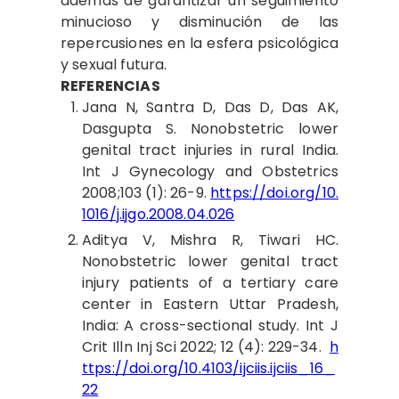
además de garantizar un seguimiento
minucioso y disminución de las
repercusiones en la esfera psicológica
y sexual futura.
REFERENCIAS
Jana
N, Santra D, Das D, Das AK,
Dasgupta S. Nonobstetric lower
genital tract injuries in rural India.
Int J Gynecology and Obstetrics
2008;103 (1): 26-9.
https://doi.org/10.
1016/j.ijgo.2008.04.026
Aditya
V, Mishra R, Tiwari HC.
Nonobstetric lower genital tract
injury patients of a tertiary care
center in Eastern Uttar Pradesh,
India: A cross-sectional study. Int J
Crit Illn Inj Sci 2022; 12 (4): 229-34.
h
ttps://doi.org/10.4103/ijciis.ijciis_16_
22