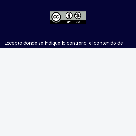
Excepto donde se indique lo contrario, el contenido de
este sitio se encuentra bajo una
licencia Creative
Commons Attribution-NonCommercial 4.0 International
Ginecología y Obstetricia de México, es una difusión
mensual por la Federación Mexicana de Colegios de
Obstetricia y Ginecología A.C., fundada por la
Asociación Mexicana de Ginecología y Obstetricia
A.C. Nueva York #38, colonia Nápoles, Ciudad de
México, Delegación Benito Juárez, CP 03810.
Teléfono: 5689-4320,