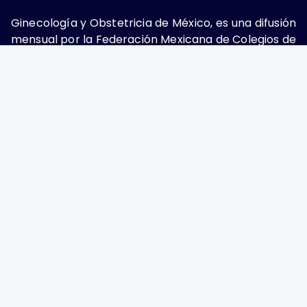
Ginecología y Obstetricia de México, es una difusión
mensual por la Federación Mexicana de Colegios de
Obstetricia y Ginecología A.C., fundada por la
Asociación Mexicana de Ginecología y Obstetricia
A.C. Nueva York #38, colonia Nápoles, Ciudad de
México, Delegación Benito Juárez, CP 03810.
Teléfono: 5689-4320,
https://ginecologiayobstetricia.org.mx/,
enieto@enieto.mx. Editor responsable: Enrique
Nieto Ramírez. Reserva de derecho al uso exclusivo:
04-2017-080418390200-203. ISSN Electrónico:
2594-2034 ambos otorgados por el Instituto
Nacional de Derechos de Autor. Encargado de la
última actualización: Edición y Farmacia S.A. de C.V.
(Nieto Editores), 2025.