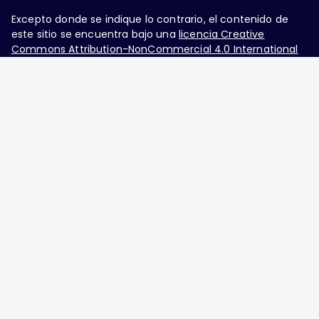
Excepto donde se indique lo contrario, el contenido de
este sitio se encuentra bajo una
licencia Creative
Commons Attribution-NonCommercial 4.0 International
Ginecología y Obstetricia de México, es una difusión
mensual por la Federación Mexicana de Colegios de
Obstetricia y Ginecología A.C., fundada por la
Asociación Mexicana de Ginecología y Obstetricia
A.C. Nueva York #38, colonia Nápoles, Ciudad de
México, Delegación Benito Juárez, CP 03810.
Teléfono: 5689-4320,
https://ginecologiayobstetricia.org.mx/,
enieto@enieto.mx. Editor responsable: Enrique
Nieto Ramírez. Reserva de derecho al uso exclusivo:
04-2017-080418390200-203. ISSN Electrónico:
2594-2034 ambos otorgados por el Instituto