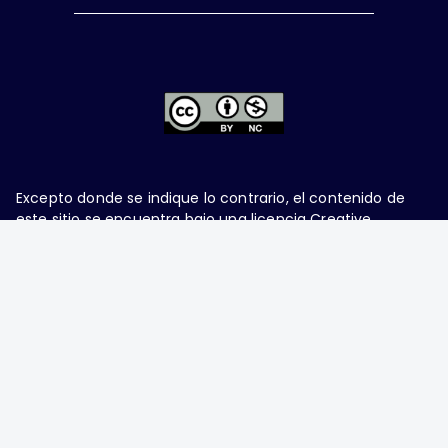
Excepto donde se indique lo contrario, el contenido de
este sitio se encuentra bajo una
licencia Creative
Commons Attribution-NonCommercial 4.0 International
Ginecología y Obstetricia de México, es una difusión
mensual por la Federación Mexicana de Colegios de
Obstetricia y Ginecología A.C., fundada por la
Asociación Mexicana de Ginecología y Obstetricia
A.C. Nueva York #38, colonia Nápoles, Ciudad de