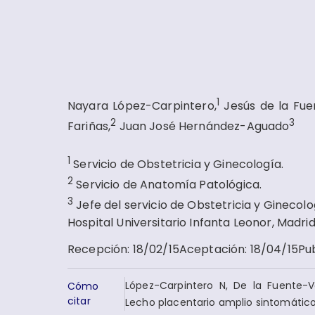
1
Nayara López-Carpintero,
Jesús de la Fue
2
3
Fariñas,
Juan José Hernández-Aguado
1
Servicio de Obstetricia y Ginecología.
2
Servicio de Anatomía Patológica.
3
Jefe del servicio de Obstetricia y Ginecolo
Hospital Universitario Infanta Leonor, Madrid
Recepción
:
18/02/15
Aceptación
:
18/04/15
Pu
López-Carpintero N, De la Fuente-V
Cómo
citar
Lecho placentario amplio sintomático 