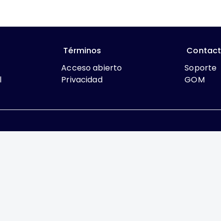
Términos
Contac
Acceso abierto
Soporte
l
Privacidad
GOM
que lo contrario, el contenido de este sitio se encuentra bajo
rcial 4.0 International
México, es una difusión mensual por la Federación Mexic