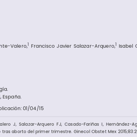
1
1
nte-Valero,
Francisco Javier Salazar-Arquero,
Isabel 
gía.
, España.
blicación
:
01/04/15
alero J, Salazar-Arquero FJ, Casado-Fariñas I, Hernández-A
tras aborto del primer trimestre. Ginecol Obstet Mex 2015;83: