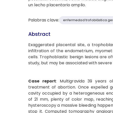
un lecho placentario amplio.
Palabras clave:
enfermedad trofoblástica ge
Abstract
Exaggerated placental site, a trophoblas
infiltration of the endometrium, myomet
cells. Trophoblastic benign lesions are o
study, but may be associated with severe b
Case report
: Multigravida 39 years o
treatment of abortion. Once expelled ge
cavity occupied by a heterogeneous en
of 21 mm, plenty of color map, reachi
hysteroscopy a massive bleeding happens 
stop it.
Computed tomography angiograp