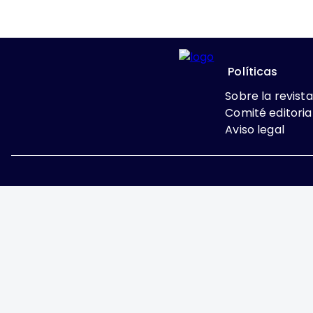
Políticas
Sobre la revista
Comité editoria
Aviso legal
Excepto donde se indi
Attribution-NonComme
Ginecología y Obstetricia de 