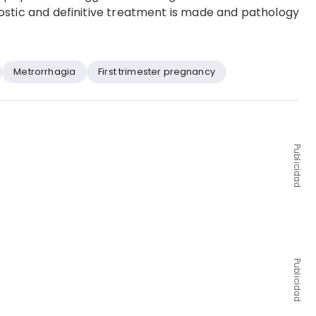
stic and definitive treatment is made and pathology
Metrorrhagia
First trimester pregnancy
Publicidad
Publicidad