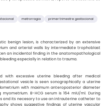
stacional
metrorragia
primer trimestre gestacional
tic benign lesion, is characterized by an extensive
rium and arterial walls by intermediate trophoblast
ften an incidental finding in the anatomopathological
leeding especially in relation to trauma.
ld with excessive uterine bleeding after medical
stational vesicle is seen sonographically a uterine
dometrium with maximum anteroposterior diameter
ng myometrium. B-HCG serum is 164 mIU/ml. During
and its necesary to use an intrauterine catheter to
hy shows suggestive findings of uterine vascular