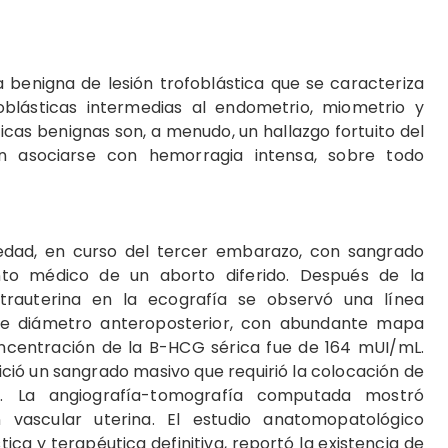
 benigna de lesión trofoblástica que se caracteriza
foblásticas intermedias al endometrio, miometrio y
ticas benignas son, a menudo, un hallazgo fortuito del
n asociarse con hemorragia intensa, sobre todo
dad, en curso del tercer embarazo, con sangrado
ento médico de un aborto diferido. Después de la
ntrauterina en la ecografía se observó una línea
e diámetro anteroposterior, con abundante mapa
oncentración de la B-HCG sérica fue de 164 mUI/mL.
ició un sangrado masivo que requirió la colocación de
lo. La angiografía-tomografía computada mostró
 vascular uterina. El estudio anatomopatológico
a y terapéutica definitiva, reportó la existencia de