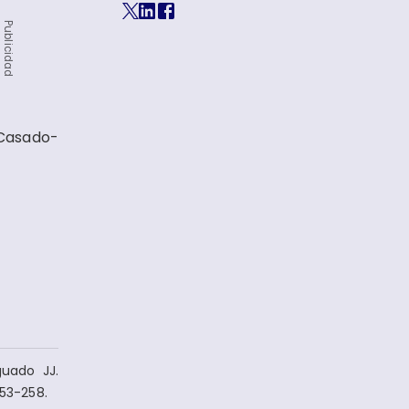
Publicidad
Casado-
guado JJ.
253-258.