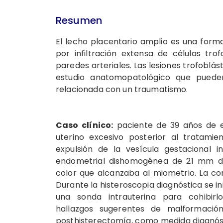
Resumen
El lecho placentario amplio es una forma
por infiltración extensa de células tro
paredes arteriales. Las lesiones trofoblás
estudio anatomopatológico que puede
relacionada con un traumatismo.
Caso clínico:
paciente de 39 años de e
uterino excesivo posterior al tratami
expulsión de la vesícula gestacional i
endometrial dishomogénea de 21 mm d
color que alcanzaba al miometrio. La c
Durante la histeroscopia diagnóstica se in
una sonda intrauterina para cohibir
hallazgos sugerentes de malformación
posthisterectomía, como medida diagnóstic