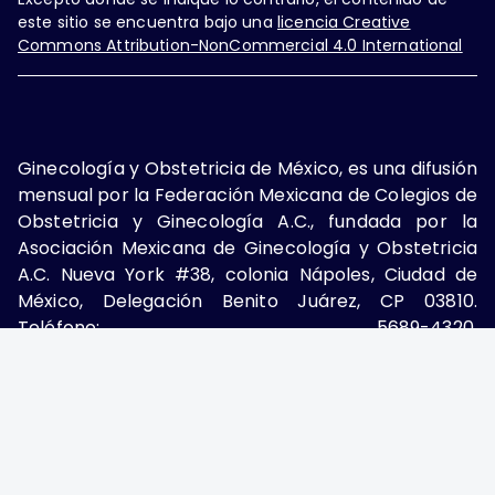
este sitio se encuentra bajo una
licencia Creative
Commons Attribution-NonCommercial 4.0 International
Ginecología y Obstetricia de México, es una difusión
mensual por la Federación Mexicana de Colegios de
Obstetricia y Ginecología A.C., fundada por la
Asociación Mexicana de Ginecología y Obstetricia
A.C. Nueva York #38, colonia Nápoles, Ciudad de
México, Delegación Benito Juárez, CP 03810.
Teléfono: 5689-4320,
https://ginecologiayobstetricia.org.mx/,
enieto@enieto.mx. Editor responsable: Enrique
Nieto Ramírez. Reserva de derecho al uso exclusivo:
04-2017-080418390200-203. ISSN Electrónico:
2594-2034 ambos otorgados por el Instituto
Nacional de Derechos de Autor. Encargado de la