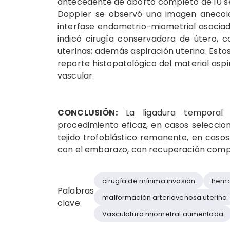
antecedente de aborto completo de 10 se
Doppler se observó una imagen anecoica
interfase endometrio-miometrial asociada 
indicó cirugía conservadora de útero, c
uterinas; además aspiración uterina. Esto
reporte histopatológico del material aspi
vascular.
CONCLUSIÓN:
La ligadura temporal l
procedimiento eficaz, en casos seleccion
tejido trofoblástico remanente, en caso
con el embarazo, con recuperación complet
cirugía de mínima invasión
hemo
Palabras
malformación arteriovenosa uterina
clave:
Vasculatura miometral aumentada