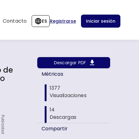
Contacto
ES
Registrarse
Iniciar sesión
Descargar PDF
o de
Métricas
zo
d
1377
Visualizaciones
14
Descargas
Publicidad
Compartir