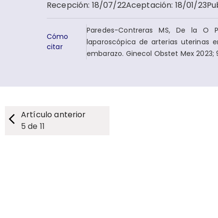
Recepción
:
18/07/22
Aceptación
:
18/01/23
Pu
Paredes-Contreras MS, De la O Pé
Cómo
laparoscópica de arterias uterinas
citar
embarazo. Ginecol Obstet Mex 2023; 9
Artículo anterior
5
de
11