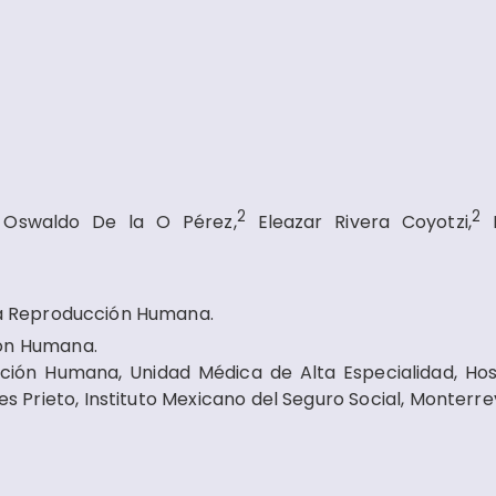
2
2
 Oswaldo De la O Pérez,
Eleazar Rivera Coyotzi,
M
 la Reproducción Humana.
ión Humana.
ión Humana, Unidad Médica de Alta Especialidad, Hos
s Prieto, Instituto Mexicano del Seguro Social, Monterre