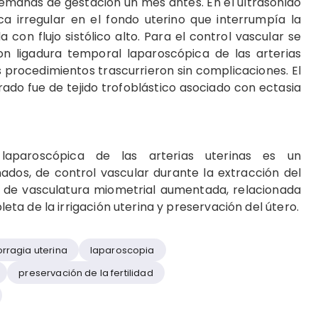
manas de gestación un mes antes. En el ultrasonido
 irregular en el fondo uterino que interrumpía la
con flujo sistólico alto. Para el control vascular se
on ligadura temporal laparoscópica de las arterias
s procedimientos trascurrieron sin complicaciones. El
rado fue de tejido trofoblástico asociado con ectasia
aparoscópica de las arterias uterinas es un
ados, de control vascular durante la extracción del
s de vasculatura miometrial aumentada, relacionada
a de la irrigación uterina y preservación del útero.
rragia uterina
laparoscopia
preservación de la fertilidad