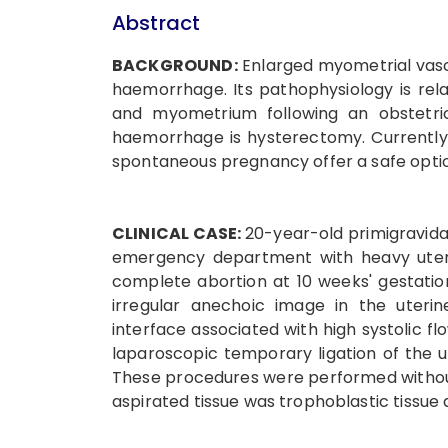
Abstract
BACKGROUND:
Enlarged myometrial vascul
haemorrhage. Its pathophysiology is re
and myometrium following an obstetri
haemorrhage is hysterectomy. Currentl
spontaneous pregnancy offer a safe optio
CLINICAL CASE:
20-year-old primigravida
emergency department with heavy uterine
complete abortion at 10 weeks' gestati
irregular anechoic image in the uterin
interface associated with high systolic fl
laparoscopic temporary ligation of the ut
These procedures were performed without
aspirated tissue was trophoblastic tissue 