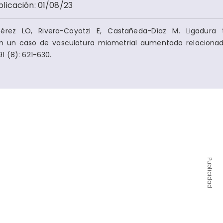
blicación
:
01/08/23
rez LO, Rivera-Coyotzi E, Castañeda-Díaz M. Ligadura 
 en un caso de vasculatura miometrial aumentada relaciona
1 (8): 621-630.
Publicidad