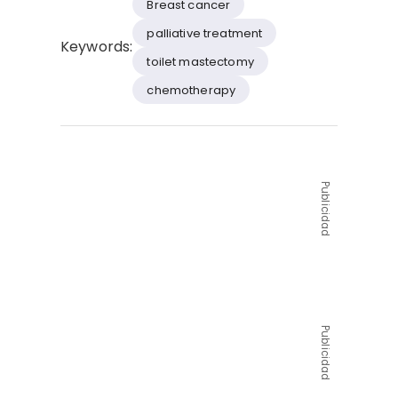
Breast cancer
palliati­ve treatment
Keywords:
toilet mastectomy
chemotherapy
Publicidad
Publicidad