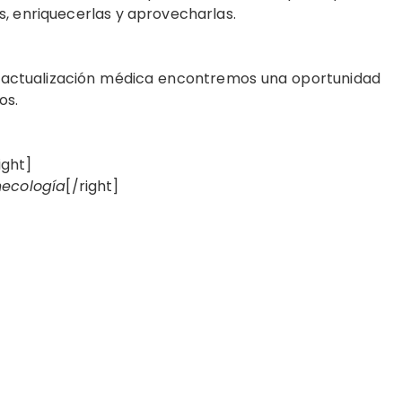
s, enriquecerlas y aprovecharlas.
e actualización médica encontremos una oportunidad
os.
ight]
necología
[/right]