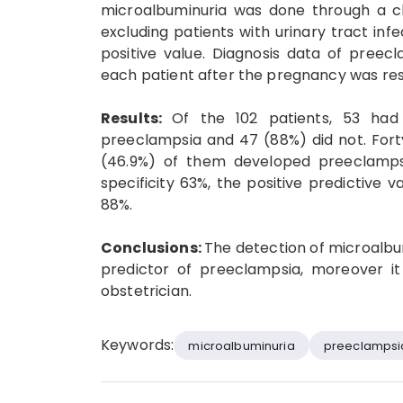
microalbuminuria was done through a cle
excluding patients with urinary tract in
positive value. Diagnosis data of preec
each patient after the pregnancy was res
Results:
Of the 102 patients, 53 had
preeclampsia and 47 (88%) did not. For
(46.9%) of them developed preeclampsi
specificity 63%, the positive predictive
88%.
Conclusions:
The detection of microalbu
predictor of preeclampsia, moreover it
obstetrician.
Keywords:
microalbuminuria
preeclampsi