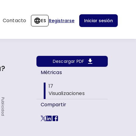
Contacto
ES
Registrarse
Iniciar sesión
Descargar PDF
a?
Métricas
17
Visualizaciones
Publicidad
Compartir