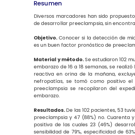
Resumen
Diversos marcadores han sido propuestos
de desarrollar preeclampsia, sin encontr
Objetivo.
Conocer si la detección de mi
es un buen factor pronóstico de preecla
Material y método.
Se estudiaron 102 mu
embarazo de 16 a 18 semanas, se realizó l
reactiva en orina de la maña­na, excluy
nefropatías, se tomó como po­sitivo el
preeclampsia se recopilaron del expedi
embarazo.
Resultados.
De las 102 pacientes, 53 tuv
preeclampsia y 47 (88%) no. Cuarenta 
positiva de las cua­les 23 (46%) desarr
sensibilidad de 79%, especificidad de 63%