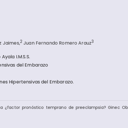
2
3
z Jaimes,
Juan Fernando Romero Arauz
Ayala I.M.S.S.
tensivas del Embarazo
nes Hipertensivas del Embarazo.
uria ¿factor pronóstico temprano de preeclampsia? Ginec O