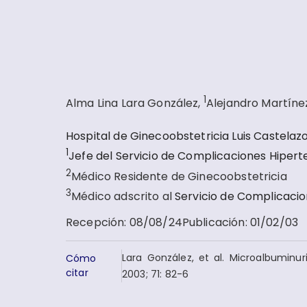
1
Alma Lina Lara González,
Alejandro Martíne
Hospital de Ginecoobstetricia Luis Castelazo 
1
Jefe del Servicio de Complicaciones Hiper
2
Médico Residente de Ginecoobstetricia
3
Médico adscrito al
Servicio de Complicacio
Recepción
:
08/08/24
Publicación
:
01/02/03
Lara González, et al. Microalbumin
Cómo
citar
2003; 71: 82-6