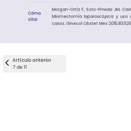
Morgan-Ortiz F, Soto-Pineda JM, Cast
Cómo
Miomectomía laparoscópica y uso d
citar
casos. Ginecol Obstet Mex 2015;83:52
Artículo anterior
7
de
11