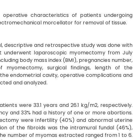
d operative characteristics of patients undergoing
tromechanical morcellator for removal of tissue.
al, descriptive and retrospective study was done with
hat underwent laparoscopic myomectomy from July
 including body mass index (BMI), pregnancies number,
 of myomectomy, surgical findings, length of the
 the endometrial cavity, operative complications and
ected and analyzed.
tients were 33.1 years and 26.1 kg/m2, respectively.
ncy and 33% had a history of one or more abortions.
ectomy were infertility (40%) and abnormal uterine
on of the fibroids was the intramural fundal (46%),
 The number of myomas extracted ranged from 1 to 6.