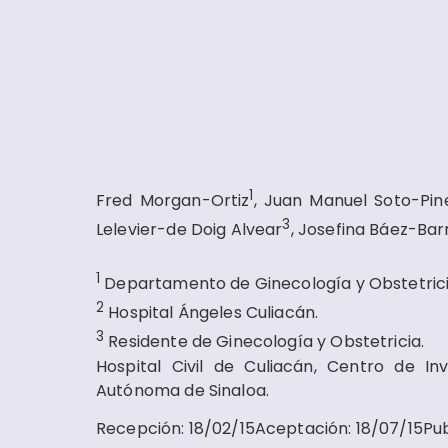
1
Fred Morgan-Ortiz
, Juan Manuel Soto-Pin
3
Lelevier-de Doig Alvear
, Josefina Báez-Bar
1
Departamento de Ginecología y Obstetrici
2
Hospital Ángeles Culiacán.
3
Residente de Ginecología y Obstetricia.
Hospital Civil de Culiacán, Centro de In
Autónoma de Sinaloa.
Recepción
:
18/02/15
Aceptación
:
18/07/15
Pub