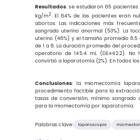
Resultados
: se estudiaron 65 pacientes
2
kg/m
. El 64% de las pacientes eran n
abortos. Las indicaciones más frecuent
sangrado uterino anormal (53%). La loc
uterino (46%) y el tamaño promedio 6.5 
de 1 a 6. La duración promedio del proced
operatorio de 145.4 mL (DE±42.2). No 
convirtió a laparotomía (2%). En todos los
Conclusiones
: la miomectomía lapar
procedimiento factible para la extracció
tasas de conversión, mínimo sangrado o
para la miomectomía por laparotomía.
Palabras clave:
laparoscopia
miomecto