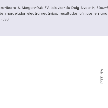
ro-Ibarra A, Morgan-Ruiz FV, Lelevier-de Doig Alvear H, Báez-B
e morcelador electromecánico: resultados clínicos en una
9-536.
Publicidad