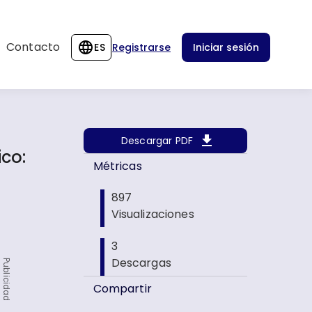
Contacto
ES
Registrarse
Iniciar sesión
Descargar PDF
co:
Métricas
l
897
Visualizaciones
3
Descargas
Publicidad
Compartir