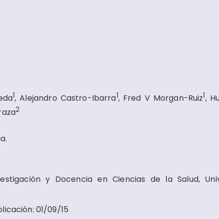
1
1
1
eda
, Alejandro Castro-Ibarra
, Fred V Morgan-Ruiz
, H
2
raza
a.
vestigación y Docencia en Ciencias de la Salud, Uni
licación
:
01/09/15