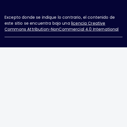
Excepto donde se indique lo contrario, el contenido de
este sitio se encuentra bajo una
licencia Creative
Commons Attribution-NonCommercial 4.0 International
Ginecología y Obstetricia de México, es una difusión
mensual por la Federación Mexicana de Colegios de
Obstetricia y Ginecología A.C., fundada por la
Asociación Mexicana de Ginecología y Obstetricia
A.C. Nueva York #38, colonia Nápoles, Ciudad de
México, Delegación Benito Juárez, CP 03810.
Teléfono: 5689-4320,
https://ginecologiayobstetricia.org.mx/,
enieto@enieto.mx. Editor responsable: Enrique
Nieto Ramírez. Reserva de derecho al uso exclusivo: