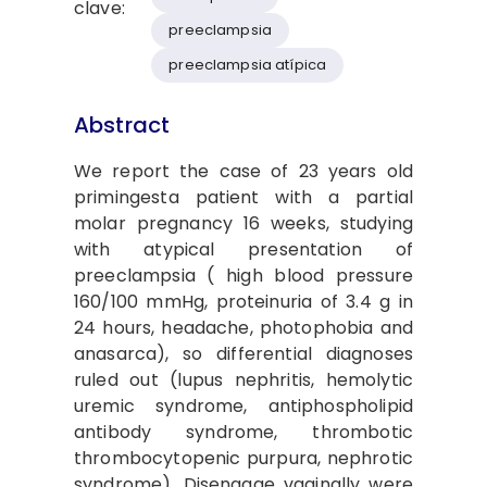
clave:
preeclampsia
preeclampsia atípica
Abstract
We report the case of 23 years old
primingesta patient with a partial
molar pregnancy 16 weeks, studying
with atypical presentation of
preeclampsia ( high blood pressure
160/100 mmHg, proteinuria of 3.4 g in
24 hours, headache, photophobia and
anasarca), so differential diagnoses
ruled out (lupus nephritis, hemolytic
uremic syndrome, antiphospholipid
antibody syndrome, thrombotic
thrombocytopenic purpura, nephrotic
syndrome). Disengage vaginally were