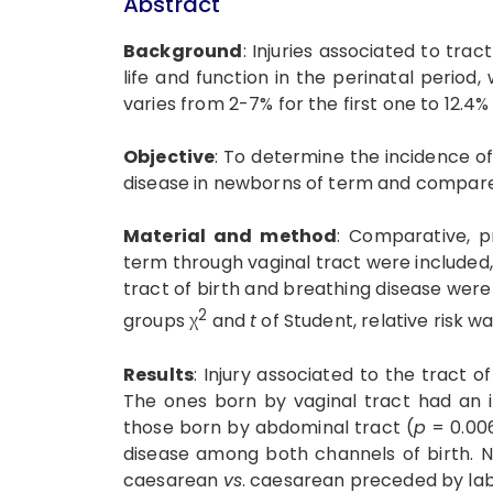
Abstract
Background
: Injuries associated to trac
life and function in the perinatal period,
varies from 2-7% for the first one to 12.4% 
Objective
: To determine the incidence of
disease in newborns of term and compare
Material and method
: Comparative, p
term through vaginal tract were included,
tract of birth and breathing disease were
2
groups χ
and
t
of Student, relative risk w
Results
: Injury associated to the tract o
The ones born by vaginal tract had an 
those born by abdominal tract (
p
= 0.006
disease among both channels of birth.
caesarean
vs
. caesarean preceded by la