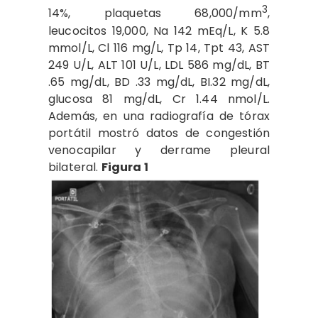
3
14%, plaquetas 68,000/mm
,
leucocitos 19,000, Na 142 mEq/L, K 5.8
mmol/L, Cl 116 mg/L, Tp 14, Tpt 43, AST
249 U/L, ALT 101 U/L, LDL 586 mg/dL, BT
.65 mg/dL, BD .33 mg/dL, BI.32 mg/dL,
glucosa 81 mg/dL, Cr 1.44 nmol/L.
Además, en una radiografía de tórax
portátil mostró datos de congestión
venocapilar y derrame pleural
bilateral.
Figura 1