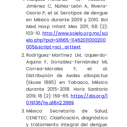
Jiménez C, Núñez-León A, Rivera-
Osorio P, et al. Serotipos de dengue
en México durante 2009 y 2010. Bol
Med Hosp Infant Mex 2011; 68 (2):
103-10.
http://www.scielo.org.mx/sci
elo.php?pid=S1665-11462011000200
005&script=sci_arttext
Rodríguez
-Martínez LM, Izquierdo-
Aquino F, González-Fernández MI,
Correa-Morales F, et al.
Distribución de Aedes albopictus
(Skuse 1895) en Tabasco, México
durante 2015-2018. Horiz Sanitario
2019; 18 (2): 159-65.
https://doi.org/1
0.19136/hs.a18n2.2689
.
México
: Secretaría de Salud,
CENETEC. Clasificación, diagnóstico
y tratamiento integral del dengue.