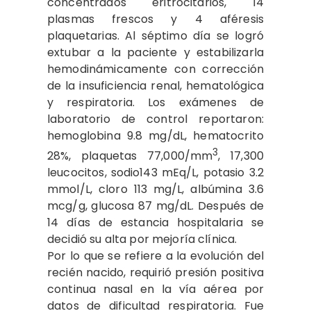
concentrados eritrocitarios, 14
plasmas frescos y 4 aféresis
plaquetarias. Al séptimo día se logró
extubar a la paciente y estabilizarla
hemodinámicamente con corrección
de la insuficiencia renal, hematológica
y respiratoria. Los exámenes de
laboratorio de control reportaron:
hemoglobina 9.8 mg/dL, hematocrito
3
28%, plaquetas 77,000/mm
, 17,300
leucocitos, sodio143 mEq/L, potasio 3.2
mmol/L, cloro 113 mg/L, albúmina 3.6
mcg/g, glucosa 87 mg/dL. Después de
14 días de estancia hospitalaria se
decidió su alta por mejoría clínica.
Por lo que se refiere a la evolución del
recién nacido, requirió presión positiva
continua nasal en la vía aérea por
datos de dificultad respiratoria. Fue