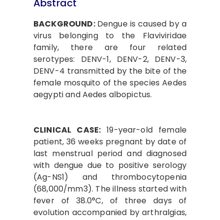
Abstract
BACKGROUND:
Dengue is caused by a
virus belonging to the Flaviviridae
family, there are four related
serotypes: DENV-1, DENV-2, DENV-3,
DENV-4 transmitted by the bite of the
female mosquito of the species Aedes
aegypti and Aedes albopictus.
CLINICAL CASE:
19-year-old female
patient, 36 weeks pregnant by date of
last menstrual period and diagnosed
with dengue due to positive serology
(Ag-NS1) and thrombocytopenia
(68,000/mm3). The illness started with
fever of 38.0°C, of three days of
evolution accompanied by arthralgias,