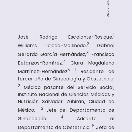
Publicidad
1
José Rodrigo Escalante-Rosique,
2
Williams Tejeda-Mollinedo,
Gabriel
3
Gerardo García-Hernández,
Francisco
4
Betanzos-Ramírez,
Clara Magdalena
5
1
Martínez-Hernández
Residente de
tercer año de Ginecología y Obstetricia.
2
Médico pasante del Servicio Social,
Instituto Nacional de Ciencias Médicas y
Nutrición Salvador Zubirán, Ciudad de
3
México.
Jefe del Departamento de
4
Ginecología.
Adscrito al
5
Departamento de Obstetricia.
Jefa de