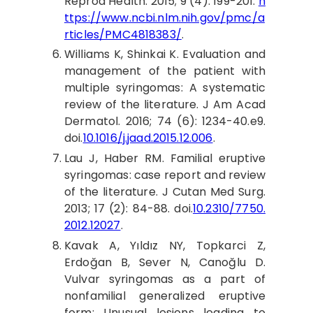
Reprod Health. 2015; 9 (4): 199-201.
h
ttps://www.ncbi.nlm.nih.gov/pmc/a
rticles/PMC4818383/
.
Williams
K, Shinkai K. Evaluation and
management of the patient with
multiple syringomas: A systematic
review of the literature. J Am Acad
Dermatol. 2016; 74 (6): 1234-40.e9.
doi.
10.1016/j.jaad.2015.12.006
.
Lau
J, Haber RM. Familial eruptive
syringomas: case report and review
of the literature. J Cutan Med Surg.
2013; 17 (2): 84-88. doi.
10.2310/7750.
2012.12027
.
Kavak
A, Yıldız NY, Topkarci Z,
Erdoğan B, Sever N, Canoğlu D.
Vulvar syringomas as a part of
nonfamilial generalized eruptive
form: Unusual lesions leading to