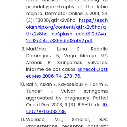
pseudohyper-trophy of the labia
majora. Dermatol Online J. 2018; 24
(3): 13030/qt1rx2v8hc.
https://esch
olarship.org/content/qt1rx2v8hc/q
t1rx2v8hc_noSplash_cddd812d74a
2d93a04cc3355db03af52.pdf
.
Martínez
Luna E, Rebollo
Domínguez N, Vega Memije ME,
Arenas R. Siringomas vulvares:
informe de dos casos.
Ginecol Obst
et Mex 2006; 74: 273-76
.
Bal
N, Aslan E, Kayaselcuk F, Tarim E,
Tuncer I. Vulvar syringoma
aggravated by pregnancy. Pathol
Oncol Res. 2003; 9 (3): 196-97. doi.
10.
1007/BF03033738
.
Wallace
, M.L.; Smoller, B.R.:
Progesterone receptor positivity