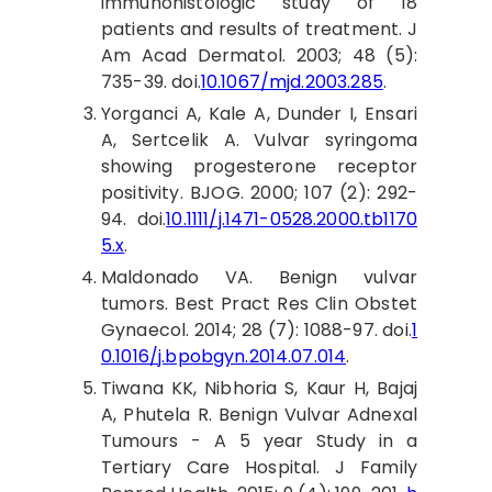
immunohistologic study of 18
patients and results of treatment. J
Am Acad Dermatol. 2003; 48 (5):
735-39. doi.
10.1067/mjd.2003.285
.
Yorganci
A, Kale A, Dunder I, Ensari
A, Sertcelik A. Vulvar syringoma
showing progesterone receptor
positivity. BJOG. 2000; 107 (2): 292-
94. doi.
10.1111/j.1471-0528.2000.tb1170
5.x
.
Maldonado
VA. Benign vulvar
tumors. Best Pract Res Clin Obstet
Gynaecol. 2014; 28 (7): 1088-97. doi.
1
0.1016/j.bpobgyn.2014.07.014
.
Tiwana
KK, Nibhoria S, Kaur H, Bajaj
A, Phutela R. Benign Vulvar Adnexal
Tumours - A 5 year Study in a
Tertiary Care Hospital. J Family