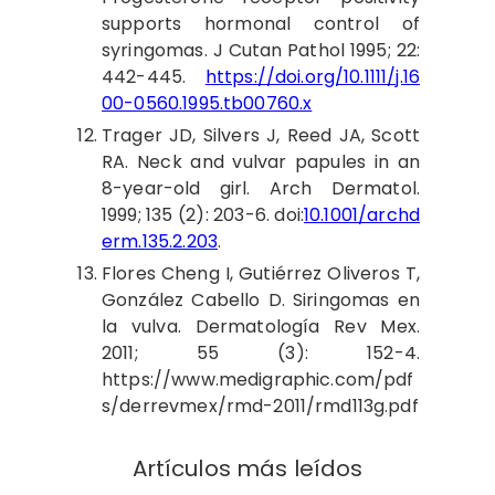
supports hormonal control of
syringomas. J Cutan Pathol 1995; 22:
442-445.
https://doi.org/10.1111/j.16
00-0560.1995.tb00760.x
Trager
JD, Silvers J, Reed JA, Scott
RA. Neck and vulvar papules in an
8-year-old girl. Arch Dermatol.
1999; 135 (2): 203-6. doi:
10.1001/archd
erm.135.2.203
.
Flores
Cheng I, Gutiérrez Oliveros T,
González Cabello D. Siringomas en
la vulva. Dermatología Rev Mex.
2011; 55 (3): 152-4.
https://www.medigraphic.com/pdf
s/derrevmex/rmd-2011/rmd113g.pdf
Artículos más leídos