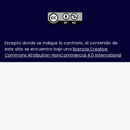
Excepto donde se indique lo contrario, el contenido de
este sitio se encuentra bajo una
licencia Creative
Commons Attribution-NonCommercial 4.0 International
Ginecología y Obstetricia de México, es una difusión
mensual por la Federación Mexicana de Colegios de
Obstetricia y Ginecología A.C., fundada por la
Asociación Mexicana de Ginecología y Obstetricia
A.C. Nueva York #38, colonia Nápoles, Ciudad de
México, Delegación Benito Juárez, CP 03810.
Teléfono: 5689-4320,