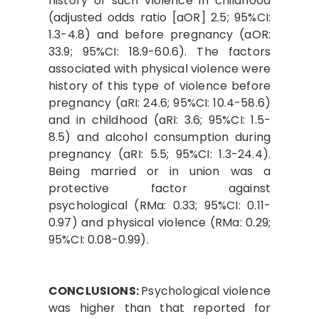
history of such violence in childhood
(adjusted odds ratio [aOR] 2.5; 95%CI:
1.3-4.8) and before pregnancy (aOR:
33.9; 95%CI: 18.9-60.6). The factors
associated with physical violence were
history of this type of violence before
pregnancy (aRI: 24.6; 95%CI: 10.4-58.6)
and in childhood (aRI: 3.6; 95%CI: 1.5-
8.5) and alcohol consumption during
pregnancy (aRI: 5.5; 95%CI: 1.3-24.4).
Being married or in union was a
protective factor against
psychological (RMa: 0.33; 95%CI: 0.11-
0.97) and physical violence (RMa: 0.29;
95%CI: 0.08-0.99).
CONCLUSIONS:
Psychological violence
was higher than that reported for