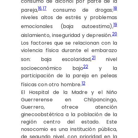
consumo de alcohol por parte de la
16
,
17
18
pareja,
consumo de drogas;
niveles altos de estrés y problemas
19
emocionales (baja autoestima),
20
aislamiento, inseguridad y depresión.
Los factores que se relacionan con la
violencia física durante el embarazo
21
son: baja escolaridad,
nivel
22
socioeconómico bajo
y la
participación de la pareja en peleas
12
físicas con otro hombre.
El Hospital de la Madre y el Niño
Guerrerense en Chilpancingo,
Guerrero, ofrece atención
ginecoobstétrica a la población de la
región centro del estado. Este
nosocomio es una institución pública,
de segundo nivel, con prioridad en la