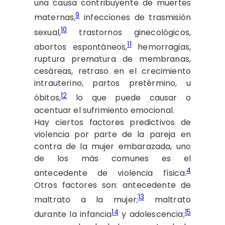
una causa contribuyente de muertes
9
maternas,
infecciones de trasmisión
10
sexual,
trastornos ginecológicos,
11
abortos espontáneos,
hemorragias,
ruptura prematura de membranas,
cesáreas, retraso en el crecimiento
intrauterino, partos pretérmino, u
12
óbitos,
lo que puede causar o
acentuar el sufrimiento emocional.
Hay ciertos factores predictivos de
violencia por parte de la pareja en
contra de la mujer embarazada, uno
de los más comunes es el
4
antecedente de violencia física.
Otros factores son: antecedente de
13
maltrato a la mujer;
maltrato
14
15
durante la infancia
y adolescencia;