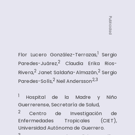
Publicidad
1
Flor Lucero González-Terrazas,
Sergio
2
Paredes-Juárez,
Claudia Erika Rios-
2
2
Rivera,
Janet Saldaña-Almazán,
Sergio
2
2,3
Paredes-Solís,
Neil Andersson
1
Hospital de la Madre y Niño
Guerrerense, Secretaría de Salud,
2
Centro de Investigación de
Enfermedades Tropicales (CIET),
Universidad Autónoma de Guerrero.