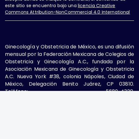
este sitio se encuentra bajo una
licencia Creative
Commons Attribution-NonCommercial 4.0 International
Ginecología y Obstetricia de México, es una difusión
mensual por la Federación Mexicana de Colegios de
Obstetricia y Ginecología A.C., fundada por la
Asociación Mexicana de Ginecología y Obstetricia
A.C. Nueva York #38, colonia Nápoles, Ciudad de
México, Delegación Benito Juárez, CP 03810.
Teléfono: 5689-4320,
https://ginecologiayobstetricia.org.mx/,
enieto@enieto.mx. Editor responsable: Enrique
Nieto Ramírez. Reserva de derecho al uso exclusivo:
04-2017-080418390200-203. ISSN Electrónico:
2594-2034 ambos otorgados por el Instituto
Nacional de Derechos de Autor. Encargado de la