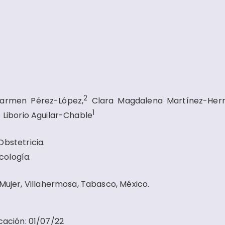
2
armen Pérez-López,
Clara Magdalena Martínez-Hern
1
 Liborio Aguilar-Chable
bstetricia.
cología.
 Mujer, Villahermosa, Tabasco, México.
cación
:
01/07/22