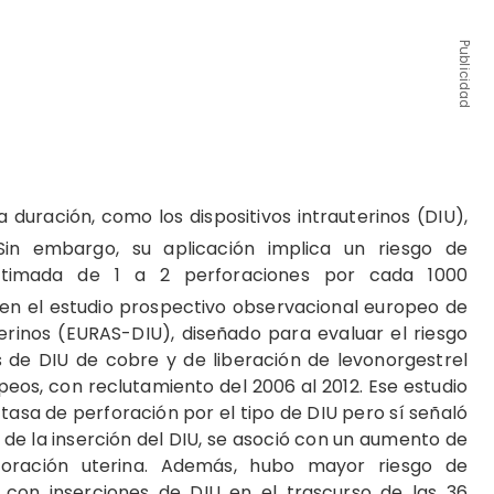
Publicidad
 duración, como los dispositivos intrauterinos (DIU),
in embargo, su aplicación implica un riesgo de
 estimada de 1 a 2 perforaciones por cada 1000
en el estudio prospectivo observacional europeo de
uterinos (EURAS-DIU), diseñado para evaluar el riesgo
s de DIU de cobre y de liberación de levonorgestrel
peos, con reclutamiento del 2006 al 2012. Ese estudio
tasa de perforación por el tipo de DIU pero sí señaló
de la inserción del DIU, se asoció con un aumento de
rforación uterina. Además, hubo mayor riesgo de
s con inserciones de DIU en el trascurso de las 36