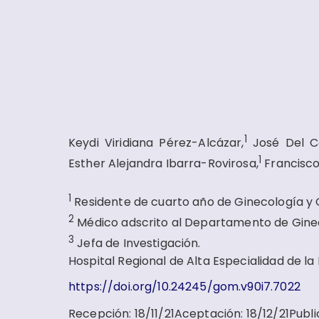
1
Keydi Viridiana Pérez-Alcázar,
José Del C
1
Esther Alejandra Ibarra-Rovirosa,
Francisco
1
Residente de cuarto año de Ginecología y O
2
Médico adscrito al Departamento de Gine
3
Jefa de Investigación.
Hospital Regional de Alta Especialidad de la
https://doi.org/10.24245/gom.v90i7.7022
Recepción
:
18/11/21
Aceptación
:
18/12/21
Publi