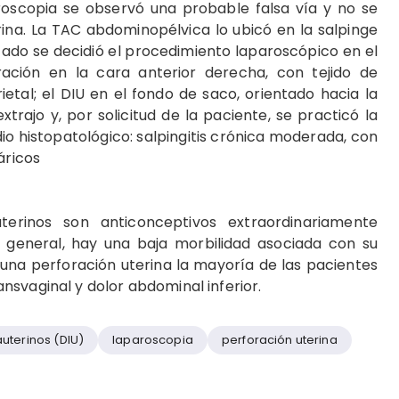
teroscopia se observó una probable falsa vía y no se
rina. La TAC abdominopélvica lo ubicó en la salpinge
cado se decidió el procedimiento laparoscópico en el
ción en la cara anterior derecha, con tejido de
etal; el DIU en el fondo de saco, orientado hacia la
extrajo y, por solicitud de la paciente, se practicó la
io histopatológico: salpingitis crónica moderada, con
áricos
auterinos son anticonceptivos extraordinariamente
n general, hay una baja morbilidad asociada con su
una perforación uterina la mayoría de las pacientes
nsvaginal y dolor abdominal inferior.
auterinos (DIU)
laparoscopia
perforación uterina