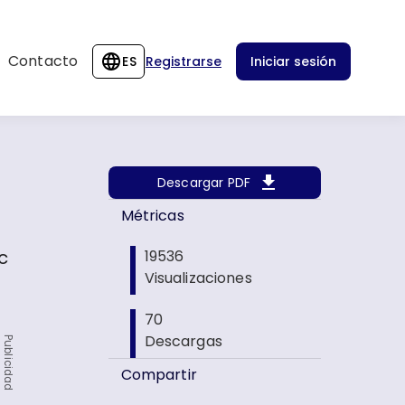
Contacto
ES
Registrarse
Iniciar sesión
Descargar PDF
Métricas
c
19536
Visualizaciones
70
Descargas
Publicidad
Compartir