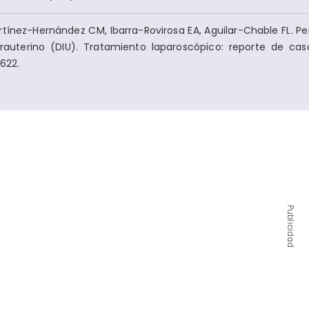
rtínez-Hernández CM, Ibarra-Rovirosa EA, Aguilar-Chable FL. Pe
trauterino (DIU). Tratamiento laparoscópico: reporte de caso
622.
Publicidad