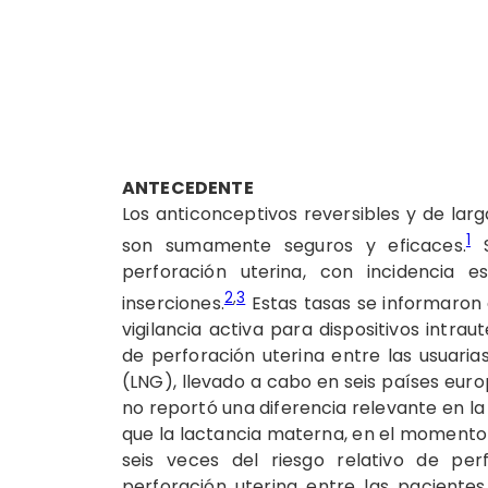
ANTECEDENTE
Los anticonceptivos reversibles y de larga
1
son sumamente seguros y eficaces.
S
perforación uterina, con incidencia
2
,
3
inserciones.
Estas tasas se informaron 
vigilancia activa para dispositivos intra
de perforación uterina entre las usuaria
(LNG), llevado a cabo en seis países euro
no reportó una diferencia relevante en la 
que la lactancia materna, en el momento 
seis veces del riesgo relativo de pe
perforación uterina entre las paciente