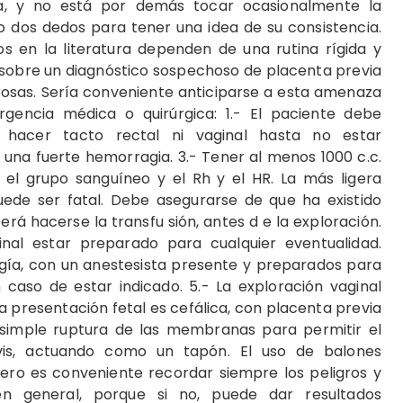
ca, y no está por demás tocar ocasionalmente la
o dos dedos para tener una idea de su consistencia.
s en la literatura dependen de una rutina rígida y
 sobre un diagnóstico sospechoso de placenta previa
rosas. Sería conveniente anticiparse a esta amenaza
gencia médica o quirúrgica: 1.- El paciente debe
o hacer tacto rectal ni vaginal hasta no estar
una fuerte hemorragia. 3.- Tener al menos 1000 c.c.
 el grupo sanguíneo y el Rh y el HR. La más ligera
uede ser fatal. Debe asegurarse de que ha existido
erá hacerse la transfu sión, antes d e la exploración.
nal estar preparado para cualquier eventualidad.
ugía, con un anestesista presente y preparados para
caso de estar indicado. 5.- La exploración vaginal
a presentación fetal es cefálica, con placenta previa
simple ruptura de las membranas para permitir el
vis, actuando como un tapón. El uso de balones
pero es conveniente recordar siempre los peligros y
en general, porque si no, puede dar resultados