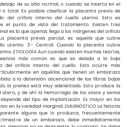
debajo de su sitio normal, o cuando se inserta en el
 o total. Es posible clasificar la placenta previa de
del orificio interno del cuello uterino. Esto es
 el punto de vista del tratamiento. Existen tres
inal es la que apenas llega a los márgenes del orificio
: La placenta previa parcial, es aquella que cubre
ello uterino. 3.- Central: Cuando la placenta cubre
terino.
ETIOLOGÍA
Aun cuando existen muchas teorías,
creencia más común es que es debida a la baja
ca del orificio interno del cuello. Esto ocurre más
rticularmente en aquéllas que tienen un embarazo
ida a la distensión ascencional de las fibras bajas
ndo la preñez está muy adelantada. Esto produce la
l útero, y de ahí la hemorragia de los vasos y senos
 depende del tipo de implantación. Es mayor en los
nor en la variedad marginal.
DIAGNÓSTICO
La historia
aparente alguna que lo produzca, frecuentemente
 trimestre de un embarazo, debe inmediatamente
evia, mientras no se demuestre lo contrario. Se debe