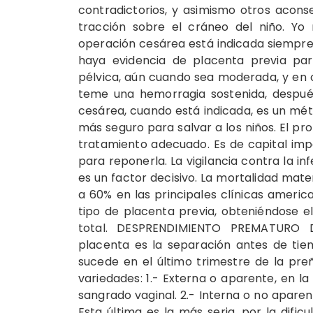
contradictorios, y asimismo otros acons
tracción sobre el cráneo del niño. Yo
operación cesárea está indicada siempre 
haya evidencia de placenta previa par
pélvica, aún cuando sea moderada, y en ca
teme una hemorragia sostenida, después
cesárea, cuando está indicada, es un mét
más seguro para salvar a los niños. El p
tratamiento adecuado. Es de capital impo
para reponerla. La vigilancia contra la in
es un factor decisivo. La mortalidad mater
a 60% en las principales clínicas ameri
tipo de placenta previa, obteniéndose e
total. DESPRENDIMIENTO PREMATURO 
placenta es la separación antes de tie
sucede en el último trimestre de la pre
variedades: 1.- Externa o aparente, en la
sangrado vaginal. 2.- Interna o no aparen
Esta última es la más seria, por la dific