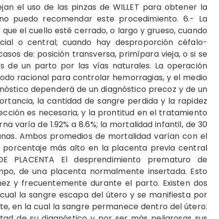
ejan el uso de las pinzas de WILLET para obtener la
 no puedo recomendar este procedimiento. 6.- La
que el cuello esté cerrado, o largo y grueso, cuando
cial o central; cuando hay desproporción céfalo-
sos de: posición transversa, primípara vieja, o si se
 de un parto por las vías naturales. La operación
odo racional para controlar hemorragias, y el medio
ronóstico dependerá de un diagnóstico precoz y de un
rtancia, la cantidad de sangre perdida y la rapidez
fección es necesaria, y la prontitud en el tratamiento
na varía de 1.92% a 8.6%; la mortalidad infantil, de 30
canas. Ambos promedios de mortalidad varían con el
l porcentaje más alto en la placenta previa central
DE PLACENTA El desprendimiento prematuro de
mpo, de una placenta normalmente insertada. Esto
ñez y frecuentemente durante el parto. Existen dos
 cual la sangre escapa del útero y se manifiesta por
te, en la cual la sangre permanece dentro del útero.
ultad de su diagnóstico y por ser más peligrosas sus