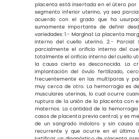
placenta está insertada en el útero por 
segmento inferior uterino, ya sea parcial
acuerdo con el grado que ha usurpado 
sumamente importante de definir desde
variedades: 1.- Marginal: La placenta marg
interno del cuello uterino. 2.- Parcial
parcialmente el orificio interno del cu
totalmente el orificio interno del cuello u
la causa cierta es desconocida. La 
implantación del óvulo fertilizado, cer
frecuentemente en las multíparas y pa
muy cerca de otro. La hemorragia es deb
musculares uterinas, lo cual ocurre cua
ruptura de la unión de la placenta con e
maternos. La cantidad de la hemorragia
casos de placenta previa central, y es me
de un sangrado indoloro y sin causa 
recurrente y que ocurre en el último
justificar un diagnóstico de placenta pr