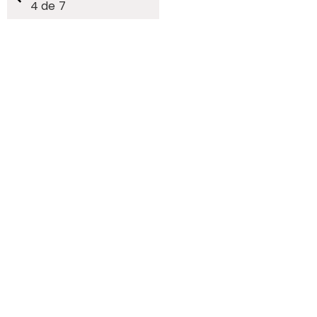
4
de
7