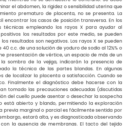
minar el abdomen, la rigidez o sensibilidad uterina que
miento prematuro de placenta, no se presenta. La
cil encontrar los casos de posición transversa. En los
as técnicas empleando los rayos X para ayudar al
positivos los resultados por este medio, se pueden
 los resultados son negativos. Los rayos X se pueden
e 40 c.c. de una solución de yoduro de sodio al 12½% o
 tiene presentación de vértice, un espacio de más de un
la sombra de la vejiga, indicarán la presencia de
ado la técnica de las partes blandas. En algunas
s de localizar la placenta a satisfacción. Cuando se
co. Finalmente el diagnóstico debe hacerse con la
 han tomado las precauciones adecuadas (discutidas
ción del cuello puede asentar o desechar la sospecha
o está abierto y blando, permitiendo la exploración
nta previa marginal o parcial es fácilmente sentida por
 embargo, estará alta, y es diagnosticada observando
, con la ausencia de membranas. El tacto del tejido