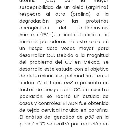
uterino (CC) por la mayor
susceptibilidad de un alelo (arginina)
respecto al otro (prolina) a la
degradación por las proteínas
oncogénicas del papilomavirus
humano (PVH), lo cual colocaría a las
mujeres portadoras de este alelo en
un riesgo siete veces ma­yor para
desarrollar CC. Debido a la magnitud
del problema del CC en México, se
desarrolló este es­tudio con el objetivo
de determi­nar si el polimorfismo en el
codón 72 del gen
p53
representa un
fac­tor de riesgo para CC en nuestra
población. Se realizó un estudio de
casos y controles. El ADN fue obtenido
de tejido cervical inclui­do en parafina.
El análisis del ge­notipo de
p53
en la
posición 72 se realizó por reacción en