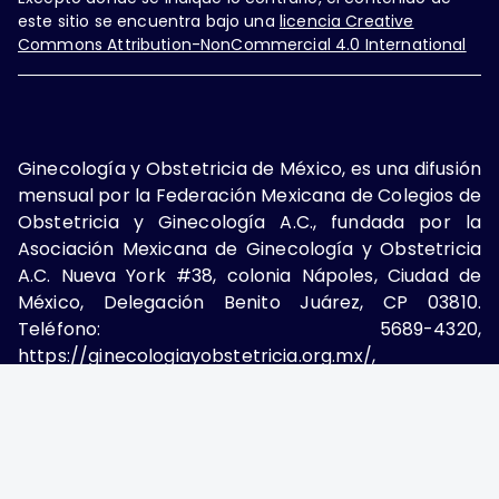
este sitio se encuentra bajo una
licencia Creative
Commons Attribution-NonCommercial 4.0 International
Ginecología y Obstetricia de México, es una difusión
mensual por la Federación Mexicana de Colegios de
Obstetricia y Ginecología A.C., fundada por la
Asociación Mexicana de Ginecología y Obstetricia
A.C. Nueva York #38, colonia Nápoles, Ciudad de
México, Delegación Benito Juárez, CP 03810.
Teléfono: 5689-4320,
https://ginecologiayobstetricia.org.mx/,
enieto@enieto.mx. Editor responsable: Enrique
Nieto Ramírez. Reserva de derecho al uso exclusivo:
04-2017-080418390200-203. ISSN Electrónico:
2594-2034 ambos otorgados por el Instituto
Nacional de Derechos de Autor. Encargado de la