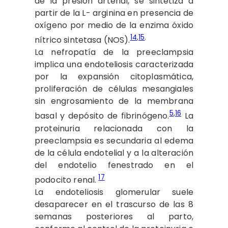
de la presión arterial, se sintetiza a
partir de la L- arginina en presencia de
oxígeno por medio de la enzima óxido
14
,
15
.
nítrico sintetasa (NOS).
La nefropatía de la preeclampsia
implica una endoteliosis caracterizada
por la expansión citoplasmática,
proliferación de células mesangiales
sin engrosamiento de la membrana
5
,
16
basal y depósito de fibrinógeno.
La
proteinuria relacionada con la
preeclampsia es secundaria al edema
de la célula endotelial y a la alteración
del endotelio fenestrado en el
17
podocito renal.
La endoteliosis glomerular suele
desaparecer en el trascurso de las 8
semanas posteriores al parto,