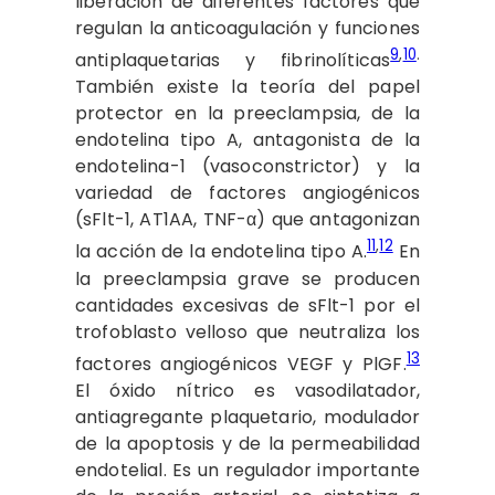
liberación de diferentes factores que
regulan la anticoagulación y funciones
9
,
10
.
antiplaquetarias y fibrinolíticas
También existe la teoría del papel
protector en la preeclampsia, de la
endotelina tipo A, antagonista de la
endotelina-1 (vasoconstrictor) y la
variedad de factores angiogénicos
(sFlt-1, AT1AA, TNF-α) que antagonizan
11
,
12
la acción de la endotelina tipo A.
En
la preeclampsia grave se producen
cantidades excesivas de sFlt-1 por el
trofoblasto velloso que neutraliza los
13
factores angiogénicos VEGF y PlGF.
El óxido nítrico es vasodilatador,
antiagregante plaquetario, modulador
de la apoptosis y de la permeabilidad
endotelial. Es un regulador importante