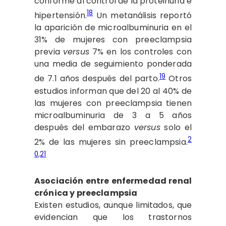
conforme al control de la proteinuria e
18
hipertensión.
Un metanálisis reportó
la aparición de microalbuminuria en el
31% de mujeres con preeclampsia
previa
versus
7% en los controles con
una media de seguimiento ponderada
19
de 7.1 años después del parto.
Otros
estudios informan que del 20 al 40% de
las mujeres con preeclampsia tienen
microalbuminuria de 3 a 5 años
después del embarazo
versus
solo el
2
2% de las mujeres sin preeclampsia.
0
,
21
Asociación entre enfermedad renal
crónica y preeclampsia
Existen estudios, aunque limitados, que
evidencian que los trastornos