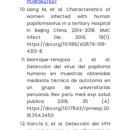
m.v85i12.1537
Liang M, et al. Characteristics of
women infected with human
papillomavirus in a tertiary Hospital
in Beijing China, 2014-2018. BMC
Infect Dis. 2019; 19(1).
https://doi.org/10.1186/s12879-019-
4313-8
Manrique-Hinojosa J, et al.
Detección del virus del papiloma
humano en muestras obtenidas
mediante técnica de autotoma en
un grupo de universitarias
peruanas. Rev. perú. med. exp. salud
publica 2018; 35 (4).
https://doi.org/10.17843/rpmesp.20
18.354.3450
García S, et al. Detección del VPH