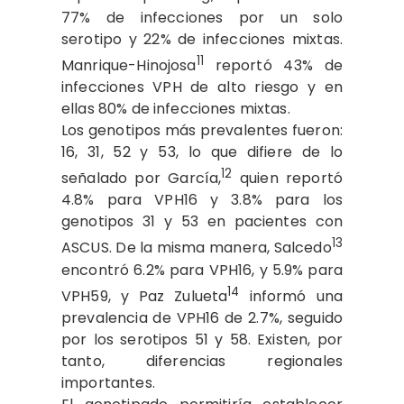
77% de infecciones por un solo
serotipo y 22% de infecciones mixtas.
11
Manrique-Hinojosa
reportó 43% de
infecciones VPH de alto riesgo y en
ellas 80% de infecciones mixtas.
Los genotipos más prevalentes fueron:
16, 31, 52 y 53, lo que difiere de lo
12
señalado por García,
quien reportó
4.8% para VPH16 y 3.8% para los
genotipos 31 y 53 en pacientes con
13
ASCUS. De la misma manera, Salcedo
encontró 6.2% para VPH16, y 5.9% para
14
VPH59, y Paz Zulueta
informó una
prevalencia de VPH16 de 2.7%, seguido
por los serotipos 51 y 58. Existen, por
tanto, diferencias regionales
importantes.