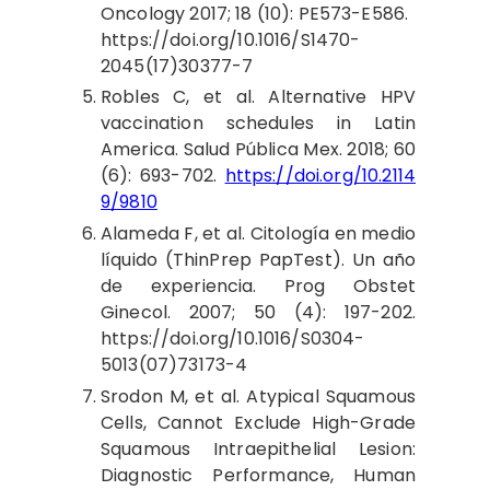
Oncology 2017; 18 (10): PE573-E586.
https://doi.org/10.1016/S1470-
2045(17)30377-7
Robles C, et al. Alternative HPV
vaccination schedules in Latin
America. Salud Pública Mex. 2018; 60
(6): 693-702.
https://doi.org/10.2114
9/9810
Alameda F, et al. Citología en medio
líquido (ThinPrep PapTest). Un año
de experiencia. Prog Obstet
Ginecol. 2007; 50 (4): 197-202.
https://doi.org/10.1016/S0304-
5013(07)73173-4
Srodon M, et al. Atypical Squamous
Cells, Cannot Exclude High-Grade
Squamous Intraepithelial Lesion:
Diagnostic Performance, Human