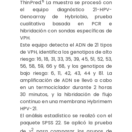
6
ThinPred.
La muestra se procesó con
el equipo diagnóstico 21-HPV-
Genoarray de Hybriobio, prueba
cualitativa basada en PCR e
hibridación con sondas específicas de
VPH.
Este equipo detecta el ADN de 21 tipos
de VPH, identifica los genotipos de alto
riesgo: 16, 18, 31, 33, 35, 39, 45, 51, 52, 53,
56, 58, 59, 66 y 68, y los genotipos de
bajo riesgo: 6, 11, 42, 43, 44 y 81. La
amplificación de ADN se llevó a cabo
en un termociclador durante 2 horas
30 minutos, y la hibridación de flujo
continuo en una membrana Hybrimem
HPV-21.
El análisis estadístico se realizó con el
paquete SPSS 22. Se aplicó la prueba
2
de χ
para comparar los grupos de