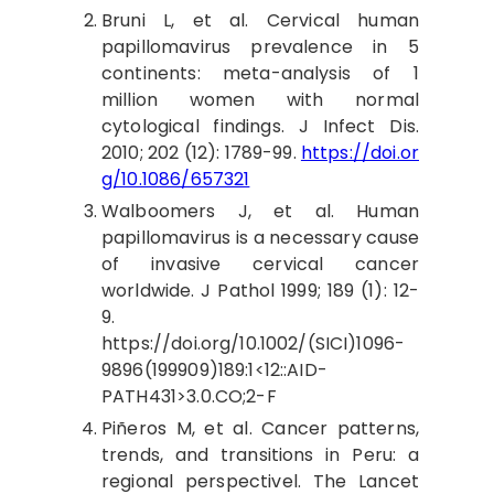
Bruni L, et al. Cervical human
papillomavirus prevalence in 5
continents: meta-analysis of 1
million women with normal
cytological findings. J Infect Dis.
2010; 202 (12): 1789-99.
https://doi.or
g/10.1086/657321
Walboomers J, et al. Human
papillomavirus is a necessary cause
of invasive cervical cancer
worldwide. J Pathol 1999; 189 (1): 12-
9.
https://doi.org/10.1002/(SICI)1096-
9896(199909)189:1<12::AID-
PATH431>3.0.CO;2-F
Piñeros M, et al. Cancer patterns,
trends, and transitions in Peru: a
regional perspectivel. The Lancet