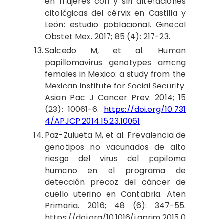
en mujeres con y sin alteraciones
citológicas del cérvix en Castilla y
León: estudio poblacional. Ginecol
Obstet Mex. 2017; 85 (4): 217-23.
Salcedo M, et al. Human
papillomavirus genotypes among
females in Mexico: a study from the
Mexican Institute for Social Security.
Asian Pac J Cancer Prev. 2014; 15
(23): 10061-6.
https://doi.org/10.731
4/APJCP.2014.15.23.10061
Paz-Zulueta M, et al. Prevalencia de
genotipos no vacunados de alto
riesgo del virus del papiloma
humano en el programa de
detección precoz del cáncer de
cuello uterino en Cantabria. Aten
Primaria. 2016; 48 (6): 347-55.
https://doi.org/10.1016/j.aprim.2015.0