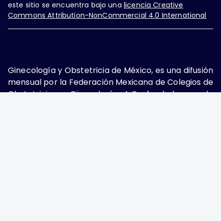
este sitio se encuentra bajo una
licencia Creative
Commons Attribution-NonCommercial 4.0 International
Ginecología y Obstetricia de México, es una difusión
mensual por la Federación Mexicana de Colegios de
Obstetricia y Ginecología A.C., fundada por la
Asociación Mexicana de Ginecología y Obstetricia
A.C. Nueva York #38, colonia Nápoles, Ciudad de
México, Delegación Benito Juárez, CP 03810.
Teléfono: 5689-4320,
https://ginecologiayobstetricia.org.mx/,
enieto@enieto.mx. Editor responsable: Enrique
Nieto Ramírez. Reserva de derecho al uso exclusivo:
04-2017-080418390200-203. ISSN Electrónico:
2594-2034 ambos otorgados por el Instituto
Nacional de Derechos de Autor. Encargado de la