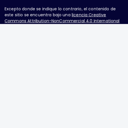
Excepto donde se indique lo contrario, el contenido de
este sitio se encuentra bajo una
licencia Creative
Commons Attribution-NonCommercial 4.0 International
Ginecología y Obstetricia de México, es una difusión
mensual por la Federación Mexicana de Colegios de
Obstetricia y Ginecología A.C., fundada por la
Asociación Mexicana de Ginecología y Obstetricia
A.C. Nueva York #38, colonia Nápoles, Ciudad de
México, Delegación Benito Juárez, CP 03810.
Teléfono: 5689-4320,
https://ginecologiayobstetricia.org.mx/,
enieto@enieto.mx. Editor responsable: Enrique
Nieto Ramírez. Reserva de derecho al uso exclusivo:
04-2017-080418390200-203. ISSN Electrónico: