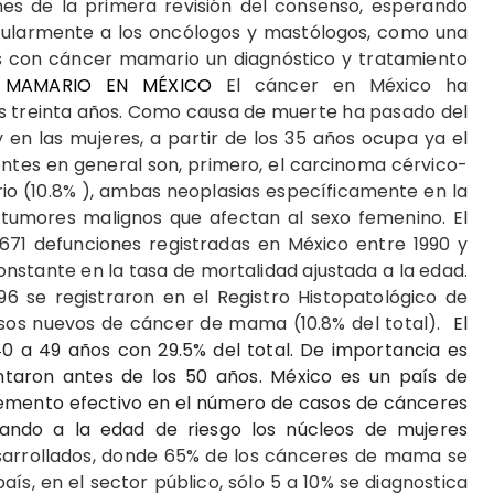
nes de la primera revisión del consenso, esperando
icularmente a los oncólogos y mastólogos, como una
es con cáncer mamario un diagnóstico y tratamiento
 MAMARIO EN MÉXICO
El cáncer en México ha
os treinta años. Como causa de muerte ha pasado del
 en las mujeres, a partir de los 35 años ocupa ya el
ntes en general son, primero, el carcinoma cérvico-
rio (10.8% ), ambas neoplasias específicamente en la
tumores malignos que afectan al sexo femenino. El
71 defunciones registradas en México entre 1990 y
onstante en la tasa de mortalidad ajustada a la edad.
96 se registraron en el Registro Histopatológico de
asos nuevos de cáncer de mama (10.8% del total).
El
0 a 49 años con 29.5% del total. De importancia es
taron antes de los 50 años. México es un país de
cremento efectivo en el número de casos de cánceres
ndo a la edad de riesgo los núcleos de mujeres
esarrollados, donde 65% de los cánceres de mama se
aís, en el sector público, sólo 5 a 10% se diagnostica