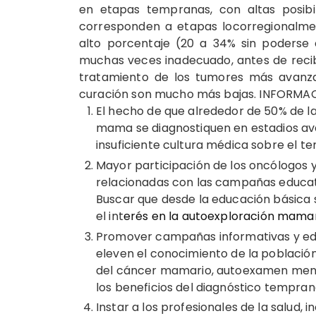
en etapas tempranas, con altas posibi
corresponden a etapas locorregionalmen
alto porcentaje (20 a 34% sin poderse c
muchas veces inadecuado, antes de recibi
tratamiento de los tumores más avanza
curación son mucho más bajas. INFORM
El hecho de que alrededor de 50% de 
mama se diagnostiquen en estadios avan
insuficiente cultura médica sobre el t
Mayor participación de los oncólogos y 
relacionadas con las campañas educat
Buscar que desde la educación básica 
el int
erés en la autoexploración mamar
Promover campañas informativas y edu
eleven el conocimiento de la població
del cáncer mamario, autoexamen mensu
los beneficios del diagnóstico tempran
Instar a los profesionales de la salud,