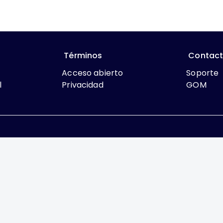
Términos
Contac
Acceso abierto
Soporte
l
Privacidad
GOM
que lo contrario, el contenido de este sitio se encuentra bajo
rcial 4.0 International