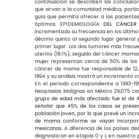
continuación se describen las conclusio
que sirvan a la comunidad médica, part
guía que permita ofrecer a las pacient
óptimos. EPIDEMIOLOGÍA
DEL CÁNCER
incrementado su frecuencia en los últim
décimo quinto al segundo lugar general y
primer lugar. Los dos tumores más frecue
uterino (18.1%), seguido del cáncer mama
mujer representan cerca de 50% de los 
cáncer de mama fue responsable de 12,6
1994 y su análisis mostró un incremento c
En el periodo correspondiente a 1993-19
Neoplasias Malignas en México 29,075 c
grupo de edad más afectado fue el de 4
señalar que 45% de los casos se presen
población joven, por lo que prevé un in
de mama conforme se vayan incorpora
mexicanas.
A diferencia de los países d
diagnostican en etapas 0 y I, en nuestro p