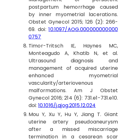
postpartum hemorrhage caused
by inner myometrial lacerations.
Obstet Gynecol 2015; 126 (2): 266-
69. doi:
10.1097/AOG.000000000000
0757
Timor
-Tritsch IE, Haynes MC,
Monteagudo A, Khatib N, et al.
Ultrasound diagnosis and
management of acquired uterine
enhanced myometrial
vascularity/arteriovenous
malformations. Am J Obstet
Gynecol 2016; 214 (6): 731.e1-731.e10.
doi:
10.1016/j.ajog.2015.12.024
Mou
Y, Xu Y, Hu Y, Jiang T. Giant
uterine artery pseudoaneurysm
after a missed miscarriage
termination in a cesarean scar