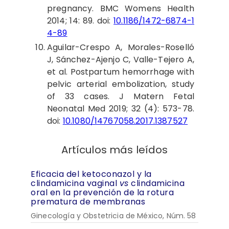
pregnancy. BMC Womens Health
2014; 14: 89. doi:
10.1186/1472-6874-1
4-89
Aguilar
-Crespo A, Morales-Roselló
J, Sánchez-Ajenjo C, Valle-Tejero A,
et al. Postpartum hemorrhage with
pelvic arterial embolization, study
of 33 cases. J Matern Fetal
Neonatal Med 2019; 32 (4): 573-78.
doi:
10.1080/14767058.2017.1387527
Artículos más leídos
Eficacia del ketoconazol y la
clindamicina vaginal
vs
clindamicina
oral en la prevención de la rotura
prematura de membranas
Ginecología y Obstetricia de México, Núm. 58