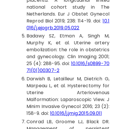
placenta: A longitudinal linked
national cohort study in The
Netherlands. Eur J Obstet Gynecol
Reprod Biol 2019; 238: 114-19. doi:
10.1
016/j.ejogrb.2019.05.022
Badawy
SZ, Etman A, Singh M,
Murphy K, et al. Uterine artery
embolization: the role in obstetrics
and gynecology. Clin Imaging 2001;
25 (4): 288-95. doi:
10.1016/s0899-70
71(01)00307-2
Darwish
B, Letailleur M, Dietrich G,
Marpeau L, et al. Hysterectomy for
Uterine Arteriovenous
Malformation: Laparoscopic View. J
Minim Invasive Gynecol 2016; 23 (2):
158-9. doi:
10.1016/j.jmig.2015.09.011
Conrad
LB, Groome LJ, Black DR.
Management of persistent