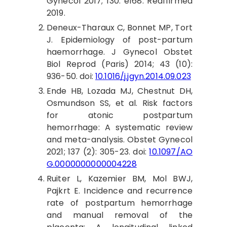
Gynecol 2017; 130: e168. Reaffirmed
2019.
Deneux
-Tharaux C, Bonnet MP, Tort
J. Epidemiology of post-partum
haemorrhage. J Gynecol Obstet
Biol Reprod (Paris) 2014; 43 (10):
936-50. doi:
10.1016/j.jgyn.2014.09.023
Ende
HB, Lozada MJ, Chestnut DH,
Osmundson SS, et al. Risk factors
for atonic postpartum
hemorrhage: A systematic review
and meta-analysis. Obstet Gynecol
2021; 137 (2): 305-23. doi:
10.1097/AO
G.0000000000004228
Ruiter
L, Kazemier BM, Mol BWJ,
Pajkrt E. Incidence and recurrence
rate of postpartum hemorrhage
and manual removal of the