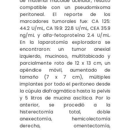
de material mucoide acelular, resultó
compatible con un pseudomixoma
peritoneal. El reporte de los
marcadores tumorales fue: CA 125:
44.2 U/mL, CA 19.9: 22.8 U/mL, CEA 35.9
ng/mL y alfa-fetoproteína 2.4 U/mL.
En la laparotomía exploradora se
encontraron: un tumor anexial
izquierdo, mucinoso, multitabicado y
parcialmente roto de 12 x 13 cm, un
apéndice móvil, aumentado de
tamaño (7 x 7 cm), múltiples
implantes por todo el peritoneo desde
la cúpula diafragmática hasta la pelvis
y 5 litros de mucina ascítica. Por lo
anterior, se procedió a la
histerectomía total, doble
anexectomía, hemicolectomía
derecha, omentectomía,