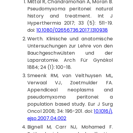
Mittal
R, Chandramohan A, Moran B.
Pseudomyxoma peritonei: natural
history and treatment. Int J
Hyperthermia 2017; 33 (5): 511-19.
doi:
10.1080/02656736.2017.1310938
Werth
. Klinische und anatomische
Untersuchungen zur Lehre von den
Bauchgeschwülsten und der
Laparatomie. Arch Für Gynäkol
1884; 24 (1): 100-18.
Smeenk
RM, van Velthuysen ML,
Verwaal VJ, Zoetmulder FA.
Appendiceal neoplasms and
pseudomyxoma peritonei: a
population based study. Eur J Surg
Oncol 2008; 34: 196-201. doi:
10.1016/j.
ejso.2007.04.002
Bignell
M, Carr NJ, Mohamed F.