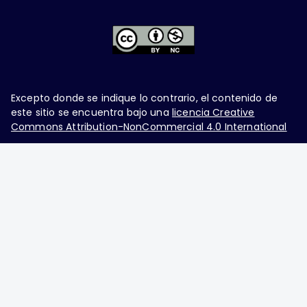
Excepto donde se indique lo contrario, el contenido de
este sitio se encuentra bajo una
licencia Creative
Commons Attribution-NonCommercial 4.0 International
Ginecología y Obstetricia de México, es una difusión
mensual por la Federación Mexicana de Colegios de
Obstetricia y Ginecología A.C., fundada por la
Asociación Mexicana de Ginecología y Obstetricia
A.C. Nueva York #38, colonia Nápoles, Ciudad de
México, Delegación Benito Juárez, CP 03810.
Teléfono: 5689-4320,