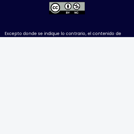
Excepto donde se indique lo contrario, el contenido de
este sitio se encuentra bajo una
licencia Creative
Commons Attribution-NonCommercial 4.0 International
Ginecología y Obstetricia de México, es una difusión
mensual por la Federación Mexicana de Colegios de
Obstetricia y Ginecología A.C., fundada por la
Asociación Mexicana de Ginecología y Obstetricia
A.C. Nueva York #38, colonia Nápoles, Ciudad de
México, Delegación Benito Juárez, CP 03810.
Teléfono: 5689-4320,
https://ginecologiayobstetricia.org.mx/,